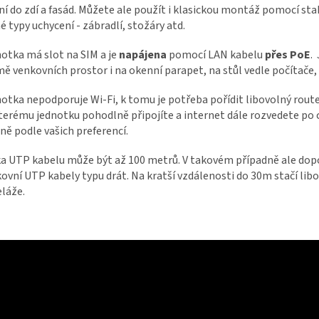
ní do zdí a fasád. Můžete ale použít i klasickou montáž pomocí st
é typy uchycení - zábradlí, stožáry atd.
otka má slot na SIM a je
napájena
pomocí LAN kabelu
přes PoE
.
ě venkovních prostor i na okenní parapet, na stůl vedle počítače, k
otka nepodporuje Wi-Fi, k tomu je potřeba pořídit libovolný route
terému jednotku pohodlně připojíte a internet dále rozvedete po
ně podle vašich preferencí.
a UTP kabelu může být až 100 metrů. V takovém případně ale dop
ovní UTP kabely typu drát. Na kratší vzdálenosti do 30m stačí libo
láže.