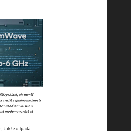
ší rychlost, ale menší
a využít zejména možnosti
2 + Band 43 + 5G NR. V
hlost modemu vzrúst až
le, takže odpadá