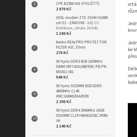
vrtá
CPE B2368-A01 (POUŽITÝ)
2 870 Kč
různ
VDSL modem ZTE ZXHN H168N
Jedn
od O2 - ZÁNOVNÍ
- bílý O2
Distribuce, záruka 24 měs.
krom
1 190 Kč
Jedn
Kenko REALPRO PROTECTOR
FILTER ASC 37mm
ke k
270 Kč
přes
SK hynix DDR3 8GB 1600MHz
DIMM HMT41GU6BFR8C-PB PN:
Délk
655411-581
venk
549 Kč
kabe
SK hynix SODIMM 8GB DDR5
4800MHz CL40
HMCG66MEBSA092N
2 290 Kč
SK hynix DDR4 2666MHz 16GB
SODIMM CL19 HMA82GS6CJR8N-
VK
2 140 Kč