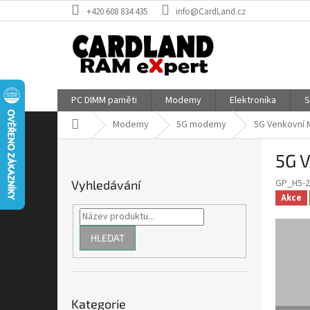
Přejít
+420 608 834 435
info@CardLand.cz
na
obsah
PC DIMM paměti
Modemy
Elektronika
S
Domů
Modemy
5G modemy
5G Venkovní 
P
5G 
o
s
GP_H5-
Vyhledávání
t
Akce
r
a
n
HLEDAT
n
í
p
Přeskočit
a
Kategorie
kategorie