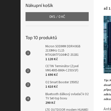
Nákupní košík
až 1
0
KS /
0 KČ
Top 10 produktů
Micron SODIMM DDR4 8GB
2133MHz CL15
MTA16ATF1G64HZ-2G1B1
1 120 Kč
CETIN Terminátor (Zyxel
VMG4005-B60A-CZ01V1F)
1 690 Kč
Tip: 
O2 Smart Booster 195052
dosa
1 610 Kč
připo
Bluetooth dálkový ovladač k O2
někte
TV Set-top boxu
někol
290 Kč
Ant
LTE OUTDOOR modem HUAWEI