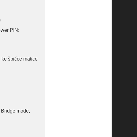
m
ower PIN:
 ke špičce matice
 Bridge mode,