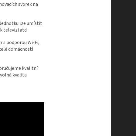
ahovacích svorek na
 Jednotku lze umístit
 televizi atd.
r s podporou Wi-Fi,
 celé domácnosti
oručujeme kvalitní
volná kvalita