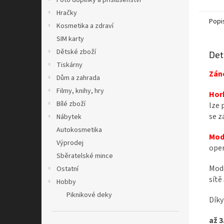
Foto doplňky a příslušenství
Hračky
Popi
Kosmetika a zdraví
SIM karty
Dětské zboží
Det
Tiskárny
Záno
Dům a zahrada
Filmy, knihy, hry
Hor
Bílé zboží
lze 
se z
Nábytek
Autokosmetika
Mod
Výprodej
oper
Sběratelské mince
Mod
Ostatní
sítě
Hobby
Piknikové deky
Díky
až 