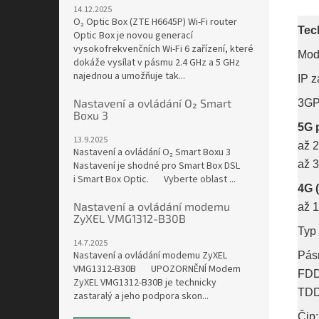
14.12.2025
O₂ Optic Box (ZTE H6645P) Wi-Fi router
Tec
Optic Box je novou generací
vysokofrekvenčních Wi-Fi 6 zařízení, které
Mod
dokáže vysílat v pásmu 2.4 GHz a 5 GHz
najednou a umožňuje tak...
IP z
Nastavení a ovládání O₂ Smart
3GP
Boxu 3
5G 
13.9.2025
až 
Nastavení a ovládání O₂ Smart Boxu 3
až 
Nastavení je shodné pro Smart Box DSL
i Smart Box Optic. Vyberte oblast ...
4G 
Nastavení a ovládání modemu
až 
ZyXEL VMG1312-B30B
Typ
14.7.2025
Nastavení a ovládání modemu ZyXEL
Pás
VMG1312-B30B UPOZORNĚNÍ Modem
FDD
ZyXEL VMG1312-B30B je technicky
TDD
zastaralý a jeho podpora skon...
Čip