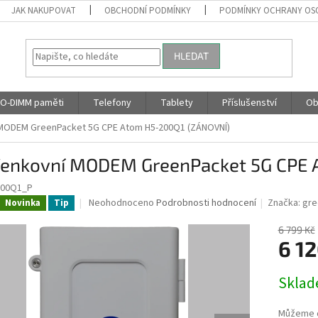
JAK NAKUPOVAT
OBCHODNÍ PODMÍNKY
PODMÍNKY OCHRANY OS
HLEDAT
O-DIMM paměti
Telefony
Tablety
Příslušenství
Ob
MODEM GreenPacket 5G CPE Atom H5-200Q1 (ZÁNOVNÍ)
Venkovní MODEM GreenPacket 5G CPE 
200Q1_P
Průměrné
Neohodnoceno
Podrobnosti hodnocení
Značka:
gre
Novinka
Tip
hodnocení
produktu
6 799 Kč
je
6 12
0,0
z
Měrná
Skla
5
cena:
hvězdiček.
Můžeme d