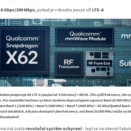
.6 Gbps/200 Mbps
, pokud je v dosahu pouze síť
LTE-A
Modem podporuje 4G LTE-A (spojení až 3 frekvencí) + NR 5G. Čím vyšší frekvence, tím vyš
h.
Pro maximální možnou rychlost modemu doporučujeme vypnout Band 20 (800 Mhz) 
jení Band 1 (2100 MHz) + Band 3 (1800 MHz) + Band 7 (2600 MHz) + 5G NR případně Band 4
rých lokalitách, kde jsou dostupné i jiné frekvence, než Band 20 (800 MHz) může ryc
ikanásobně!
éna má zcela
revoluční systém uchycení
- lepí se na okenní tabu