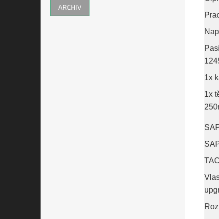
ARCHIV
Pra
Nap
Pas
124
1x 
1x t
25
SAP
SAP
TAC
Vlas
upg
Roz