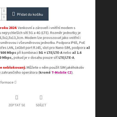
Přidat do košíku
roku 2024
. Venkovní a zároveň i vnitřní modem s
nejrychleších sítí 5G a 4G (LTE). Rozměr jednotky je
,5x2,5x13,3cm. Modem lze provozovat jako vnitřní i
 směrovou i všesměrovou jednotku. Podpora IP65, PoE
přes LAN, 1xGbit port RJ45, slot pro Nano-SIM, podpora
až
/600 Mbps
při kombinaci
5G + LTE/LTE-A
nebo
až 1.6
0 Mbps,
pokud je v dosahu pouze síť
LTE/LTE-A
.
e neblokovaný.
Můžete v něm použít SIM jakéhokoliv
 zahraničního operátora (
kromě
T-Mobile CZ
).
informace
ZEPTAT SE
SDÍLET