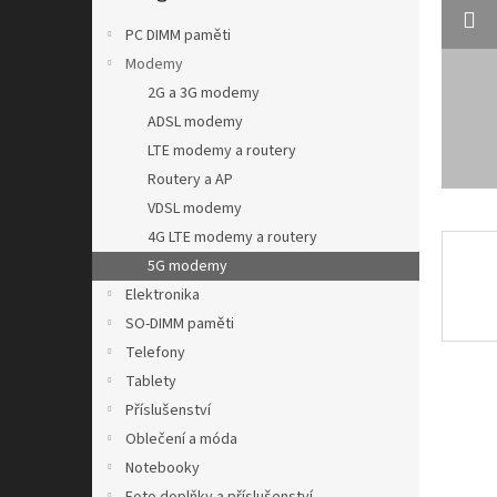
n
e
PC DIMM paměti
l
Modemy
2G a 3G modemy
ADSL modemy
LTE modemy a routery
Routery a AP
VDSL modemy
4G LTE modemy a routery
5G modemy
Elektronika
SO-DIMM paměti
Telefony
Tablety
Příslušenství
Oblečení a móda
Notebooky