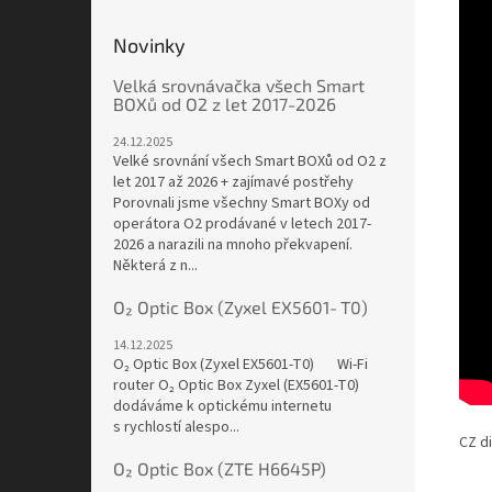
Novinky
Velká srovnávačka všech Smart
BOXů od O2 z let 2017-2026
24.12.2025
Velké srovnání všech Smart BOXů od O2 z
let 2017 až 2026 + zajímavé postřehy
Porovnali jsme všechny Smart BOXy od
operátora O2 prodávané v letech 2017-
2026 a narazili na mnoho překvapení.
Některá z n...
O₂ Optic Box (Zyxel EX5601‑T0)
14.12.2025
O₂ Optic Box (Zyxel EX5601‑T0) Wi-Fi
router O₂ Optic Box Zyxel (EX5601-T0)
dodáváme k optickému internetu
s rychlostí alespo...
CZ di
O₂ Optic Box (ZTE H6645P)