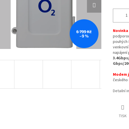
Novinka 
6 799 Kč
–9 %
podporou 
pouhých 8
venkovní
napájení 
3.4Gbps
Gbps/20
Modem j
českého i
Detailní 
TISK