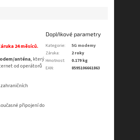
Doplňkové parametry
Kategorie
:
5G modemy
Záruka 24 měsíců.
Záruka
:
2 roky
odem/anténa
, který
Hmotnost
:
0.179 kg
nternet od operátorů
EAN
:
8595106661863
 zahraničních
oučasné připojení do