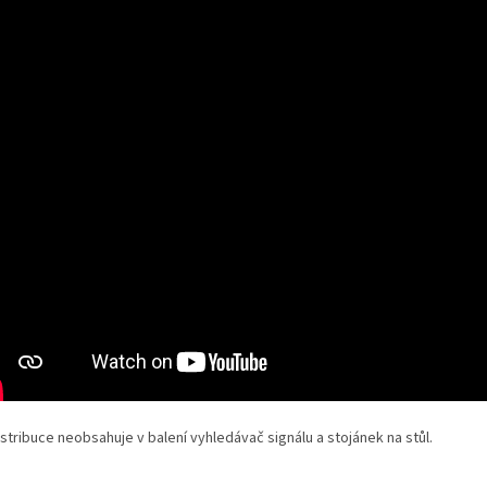
stribuce neobsahuje v balení vyhledávač signálu a stojánek na stůl.