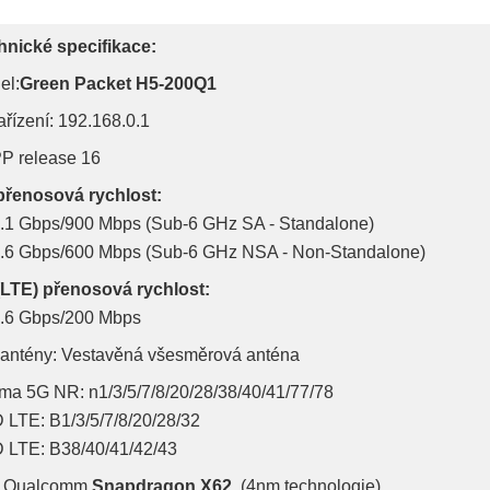
hnické specifikace:
el:
Green Packet H5-200Q1
ařízení: 192.168.0.1
P release 16
přenosová rychlost:
2.1 Gbps/900 Mbps (Sub-6 GHz SA - Standalone)
3.6 Gbps/600 Mbps (Sub-6 GHz NSA - Non-Standalone)
(LTE) přenosová rychlost:
1.6 Gbps/200 Mbps
 antény: Vestavěná všesměrová anténa
ma 5G NR: n1/3/5/7/8/20/28/38/40/41/77/78
 LTE: B1/3/5/7/8/20/28/32
 LTE: B38/40/41/42/43
: Qualcomm
Snapdragon X62
(4nm technologie)