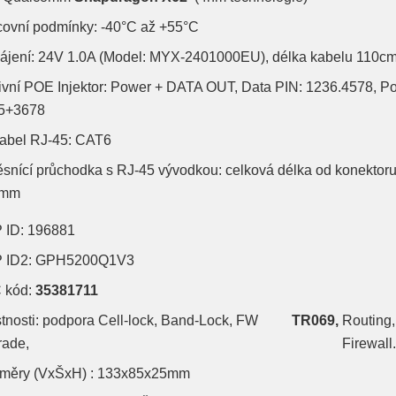
covní podmínky: -40°C až +55°C
ájení: 24V 1.0A (Model: MYX-2401000EU), délka kabelu 110c
ivní POE Injektor: Power + DATA OUT, Data PIN: 1236.4578, P
5+3678
kabel RJ-45: CAT6
ěsnící průchodka s RJ-45 vývodkou: celková délka od konektoru
0mm
 ID: 196881
 ID2: GPH5200Q1V3
 kód:
35381711
tnosti: podpora Cell-lock, Band-Lock, FW
TR069,
Routing,
rade,
Firewall.
měry (VxŠxH) : 133x85x25mm