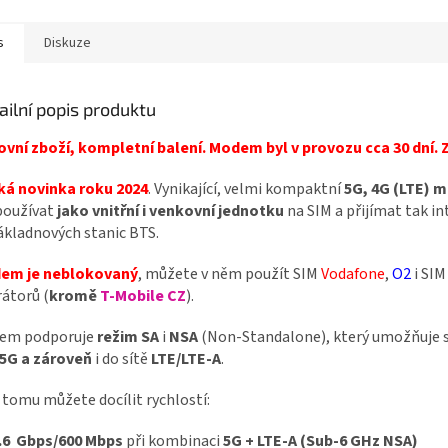
s
Diskuze
ailní popis produktu
vní zboží, kompletní balení. Modem byl v provozu cca 30 dní. 
ká novinka roku 2024
. Vynikající, velmi kompaktní
5G, 4G (LTE)
m
používat
jako vnitřní i venkovní jednotku
na SIM a přijímat tak i
ákladnových stanic BTS.
em je neblokovaný
, můžete v něm použít SIM
Vodafone
,
O2
i SIM
átorů (
kromě
T-Mobile CZ
).
em podporuje
režim SA
i
NSA
(Non-Standalone), který umožňuje s
5G a zároveň
i do sítě
LTE/LTE-A
.
 tomu můžete docílit rychlostí:
3.6 Gbps/600 Mbps
při kombinaci
5G + LTE-A (Sub-6 GHz NSA)