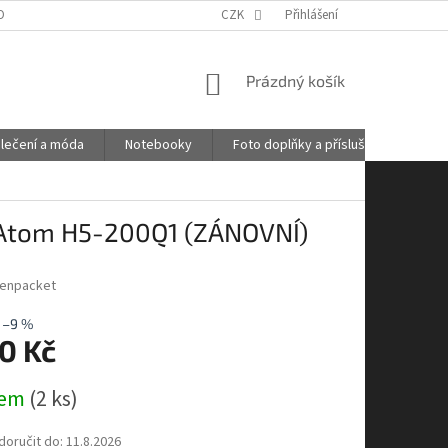
OBNÍCH ÚDAJŮ
GDPR
POŠTOVNÉ
CZK
Přihlášení
KONTAKTY
NÁKUPNÍ
Prázdný košík
KOŠÍK
lečení a móda
Notebooky
Foto doplňky a příslušenství
Atom H5-200Q1 (ZÁNOVNÍ)
enpacket
–9 %
0 Kč
dem
(2 ks)
oručit do:
11.8.2026