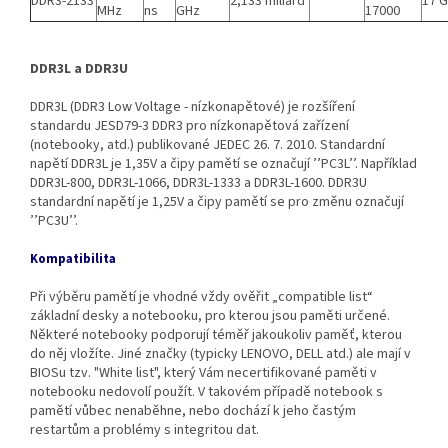
DDR3-2133
2,133 miliard
17 
MHz
ns
GHz
17000
DDR3L a DDR3U
DDR3L (DDR3 Low Voltage - nízkonapětové) je rozšíření
standardu JESD79-3 DDR3 pro nízkonapětová zařízení
(notebooky, atd.) publikované JEDEC 26. 7. 2010. Standardní
napětí DDR3L je 1,35V a čipy pamětí se označují ’’PC3L’’. Například
DDR3L‐800, DDR3L‐1066, DDR3L‐1333 a DDR3L‐1600. DDR3U
standardní napětí je 1,25V a čipy pamětí se pro změnu označují
’’PC3U’’.
Kompatibilita
Při výběru pamětí je vhodné vždy ověřit „compatible list“
základní desky a notebooku, pro kterou jsou paměti určené.
Některé notebooky podporují téměř jakoukoliv paměť, kterou
do něj vložíte. Jiné značky (typicky LENOVO, DELL atd.) ale mají v
BIOSu tzv. "White list", který Vám necertifikované paměti v
notebooku nedovolí použít. V takovém případě notebook s
pamětí vůbec nenaběhne, nebo dochází k jeho častým
restartům a problémy s integritou dat.