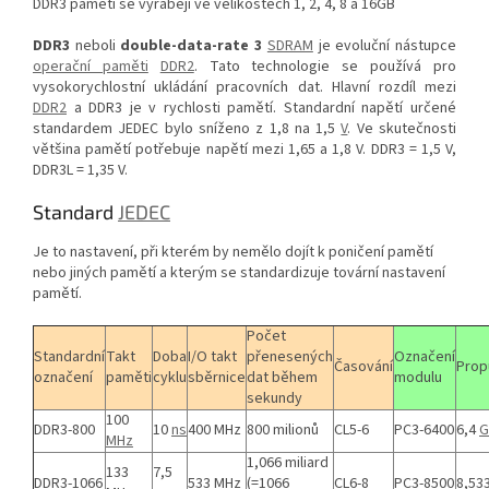
DDR3 paměti se vyrábějí ve velikostech 1, 2, 4, 8 a 16GB
DDR3
neboli
double-data-rate 3
SDRAM
je evoluční nástupce
operační paměti
DDR2
. Tato technologie se používá pro
vysokorychlostní ukládání pracovních dat. Hlavní rozdíl mezi
DDR2
a DDR3 je v rychlosti pamětí. Standardní napětí určené
standardem JEDEC bylo sníženo z 1,8 na 1,5
V
. Ve skutečnosti
většina pamětí potřebuje napětí mezi 1,65 a 1,8 V. DDR3 = 1,5 V,
DDR3L = 1,35 V.
Standard
JEDEC
Je to nastavení, při kterém by nemělo dojít k poničení pamětí
nebo jiných pamětí a kterým se standardizuje tovární nastavení
pamětí.
Počet
Standardní
Takt
Doba
I/O takt
přenesených
Označení
Časování
Prop
označení
paměti
cyklu
sběrnice
dat během
modulu
sekundy
100
DDR3-800
10
ns
400 MHz
800 milionů
CL5-6
PC3-6400
6,4
G
MHz
1,066 miliard
133
7,5
DDR3-1066
533 MHz
(=1066
CL6-8
PC3-8500
8,53