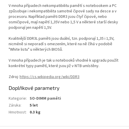
V mnoha případech nekompatibilitu pamětí s notebookem a PC
způsobuje i nekompatibilita samotné čipové sady na desce a v
procesoru. Například paměti DDR3 jsou čtyř čipové, nebo
osmičipové, mají napětí 1,35V nebo 1,5 V a některé starší desky
podporují jen napětí 1,5V.
Kvalitnější DDR3L paměti jsou duální, tzn. podporují 1,35 i 1,5V,
nicméně si neporadí s omezením, které na ně číhá v podobě
"White listu" u některých BIOSů.
V mnoha případech je tak u notebooků vhodné k upgradu použít
konkrétní typy pamětí, které jsou již v NTB umístěny.
Zdroj:
https://cs.wikipedia.org/wiki/DDR3
Doplňkové parametry
Kategorie
:
SO-DIMM paměti
Záruka
:
5 let
Hmotnost
:
0.3 kg