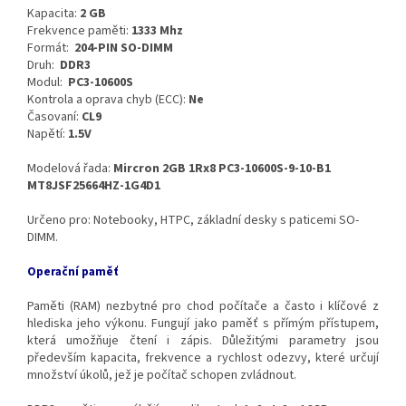
Kapacita:
2 GB
Frekvence paměti:
1333 Mhz
Formát:
204-PIN SO-DIMM
Druh:
DDR3
Modul:
PC3-10600S
Kontrola a oprava chyb (ECC):
Ne
Časovaní:
CL9
Napětí:
1.5V
Modelová řada:
Mircron 2GB 1Rx8 PC3-10600S-9-10-B1
MT8JSF25664HZ-1G4D1
Určeno pro: Notebooky, HTPC, základní desky s paticemi SO-
DIMM.
Operační paměť
Paměti (RAM) nezbytné pro chod počítače a často i klíčové z
hlediska jeho výkonu. Fungují jako paměť s přímým přístupem,
která umožňuje čtení i zápis. Důležitými parametry jsou
především kapacita, frekvence a rychlost odezvy, které určují
množství úkolů, jež je počítač schopen zvládnout.