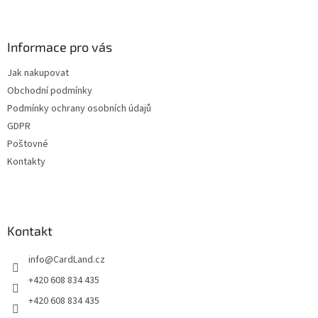
Z
á
p
a
Informace pro vás
t
Jak nakupovat
í
Obchodní podmínky
Podmínky ochrany osobních údajů
GDPR
Poštovné
Kontakty
Kontakt
info
@
CardLand.cz
+420 608 834 435
+420 608 834 435