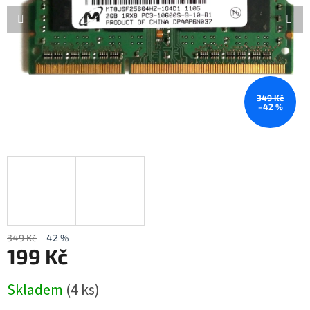
349 Kč
–42 %
349 Kč
–42 %
199 Kč
Měrná
Skladem
(4 ks)
cena: