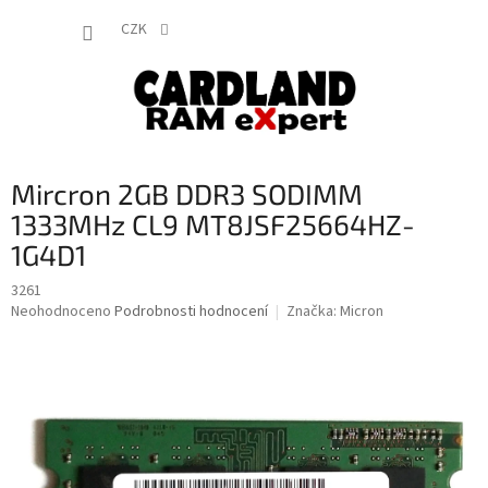
Přejít
NÁKUP
na
CZK
obsah
KOŠÍK
Mircron 2GB DDR3 SODIMM
1333MHz CL9 MT8JSF25664HZ-
1G4D1
3261
Průměrné
Neohodnoceno
Podrobnosti hodnocení
Značka:
Micron
hodnocení
produktu
je
0,0
z
5
hvězdiček.