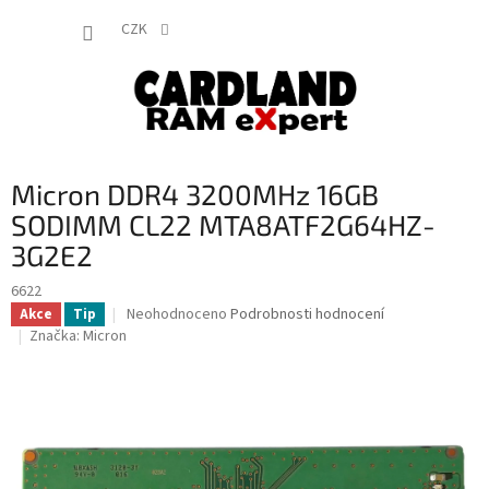
Přejít
NÁKUP
na
CZK
obsah
KOŠÍK
Micron DDR4 3200MHz 16GB
SODIMM CL22 MTA8ATF2G64HZ-
3G2E2
6622
Průměrné
Neohodnoceno
Podrobnosti hodnocení
Akce
Tip
hodnocení
Značka:
Micron
produktu
je
0,0
z
5
hvězdiček.