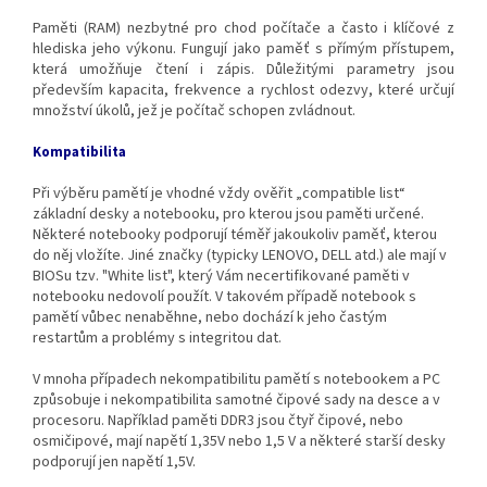
Paměti (RAM) nezbytné pro chod počítače a často i klíčové z
hlediska jeho výkonu. Fungují jako paměť s přímým přístupem,
která umožňuje čtení i zápis. Důležitými parametry jsou
především kapacita, frekvence a rychlost odezvy, které určují
množství úkolů, jež je počítač schopen zvládnout.
Kompatibilita
Při výběru pamětí je vhodné vždy ověřit „compatible list“
základní desky a notebooku, pro kterou jsou paměti určené.
Některé notebooky podporují téměř jakoukoliv paměť, kterou
do něj vložíte. Jiné značky (typicky LENOVO, DELL atd.) ale mají v
BIOSu tzv. "White list", který Vám necertifikované paměti v
notebooku nedovolí použít. V takovém případě notebook s
pamětí vůbec nenaběhne, nebo dochází k jeho častým
restartům a problémy s integritou dat.
V mnoha případech nekompatibilitu pamětí s notebookem a PC
způsobuje i nekompatibilita samotné čipové sady na desce a v
procesoru. Například paměti DDR3 jsou čtyř čipové, nebo
osmičipové, mají napětí 1,35V nebo 1,5 V a některé starší desky
podporují jen napětí 1,5V.