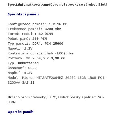
Speciální značková paměť pro notebooky se zárukou 5 let!
Specifikace paměti
Konfigurace paměti:
1 x 16 GB
Frekvence paměti:
3200 Mhz
Formát modulu:
SO-DIMM
Počet pinů:
260 PIN
Typ pameti:
DDR4, PC4-25600
Napětí:
1.2V
Kontrola a oprava chyb (ECC):
Ne
Rozměry:
30 x 69,6 x 3,98 mm
Typ:
Unbuffered
Časovaní:
CL22
Napětí:
1.2V
Model: Micron MTA8ATF2G64HZ-3G2E2 16GB 1Rx8 PC4-
3200AA-SA2-11
Určeno pro:
Notebooky, HTPC, základní desky s paticemi SO-
DIMM.
Operační paměť