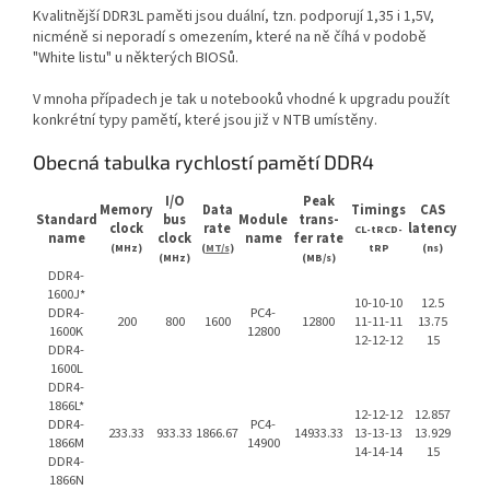
Kvalitnější DDR3L paměti jsou duální, tzn. podporují 1,35 i 1,5V,
nicméně si neporadí s omezením, které na ně číhá v podobě
"White listu" u některých BIOSů.
V mnoha případech je tak u notebooků vhodné k upgradu použít
konkrétní typy pamětí, které jsou již v NTB umístěny.
Obecná tabulka rychlostí pamětí DDR4
I/O
Peak
Memory
Data
Timings
CAS
Standard
bus
Module
trans-
clock
rate
latency
CL-tRCD-
name
clock
name
fer rate
(MHz)
(
MT/s
)
tRP
(ns)
(MHz)
(MB/s)
DDR4-
1600J*
10-10-10
12.5
DDR4-
PC4-
200
800
1600
12800
11-11-11
13.75
1600K
12800
12-12-12
15
DDR4-
1600L
DDR4-
1866L*
12-12-12
12.857
DDR4-
PC4-
233.33
933.33
1866.67
14933.33
13-13-13
13.929
1866M
14900
14-14-14
15
DDR4-
1866N