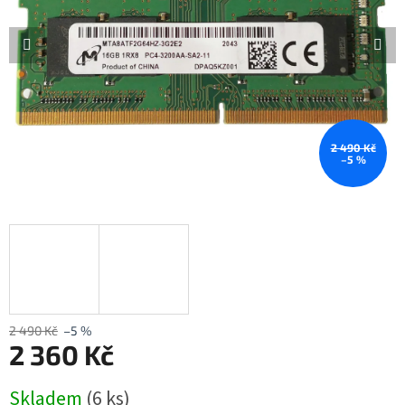
2 490 Kč
–5 %
2 490 Kč
–5 %
2 360 Kč
Měrná
Skladem
(6 ks)
cena: