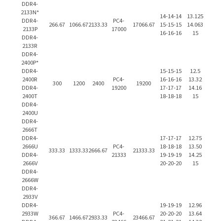
DDR4-
2133N*
14-14-14
13.125
DDR4-
PC4-
266.67
1066.67
2133.33
17066.67
15-15-15
14.063
2133P
17000
16-16-16
15
DDR4-
2133R
DDR4-
2400P*
DDR4-
15-15-15
12.5
2400R
PC4-
16-16-16
13.32
300
1200
2400
19200
DDR4-
19200
17-17-17
14.16
2400T
18-18-18
15
DDR4-
2400U
DDR4-
2666T
DDR4-
17-17-17
12.75
2666U
PC4-
18-18-18
13.50
333.33
1333.33
2666.67
21333.33
DDR4-
21333
19-19-19
14.25
2666V
20-20-20
15
DDR4-
2666W
DDR4-
2933V
DDR4-
19-19-19
12.96
2933W
PC4-
20-20-20
13.64
366.67
1466.67
2933.33
23466.67