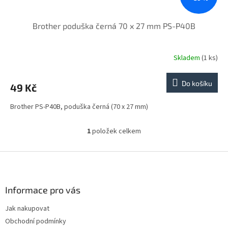
Brother poduška černá 70 x 27 mm PS-P40B
Skladem
(1 ks)
Do košíku
49 Kč
Brother PS-P40B, poduška černá (70 x 27 mm)
1
položek celkem
O
v
l
Z
á
á
d
p
a
a
Informace pro vás
c
t
í
Jak nakupovat
í
p
Obchodní podmínky
r