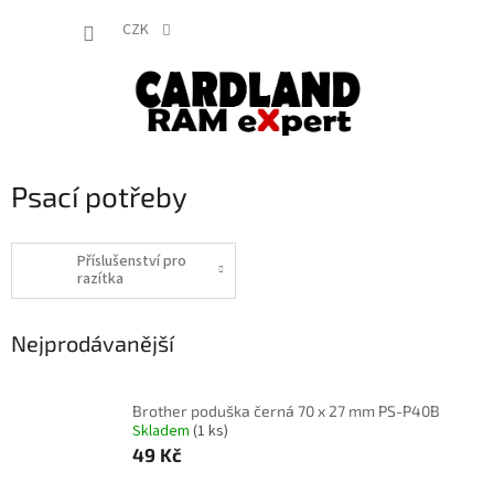
Přejít
NÁKUP
na
CZK
obsah
KOŠÍK
Psací potřeby
Příslušenství pro
razítka
Nejprodávanější
Brother poduška černá 70 x 27 mm PS-P40B
Skladem
(1 ks)
49 Kč