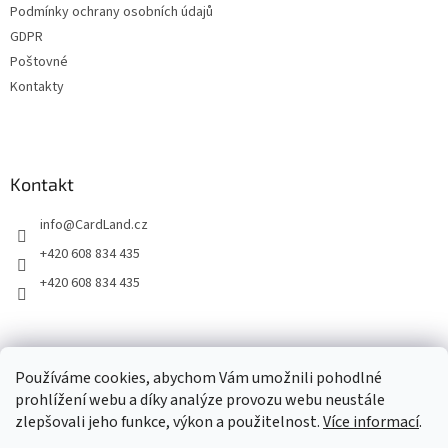
v
Podmínky ochrany osobních údajů
k
GDPR
y
Poštovné
v
ý
Kontakty
p
i
s
u
Kontakt
info
@
CardLand.cz
+420 608 834 435
+420 608 834 435
2011 - 2026 © www.CardLand.cz
Používáme cookies, abychom Vám umožnili pohodlné
prohlížení webu a díky analýze provozu webu neustále
zlepšovali jeho funkce, výkon a použitelnost.
Více informací
.