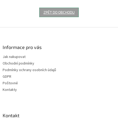
ZPĚT DO OBCHODU
Z
á
p
a
Informace pro vás
t
Jak nakupovat
í
Obchodní podmínky
Podmínky ochrany osobních údajů
GDPR
Poštovné
Kontakty
Kontakt