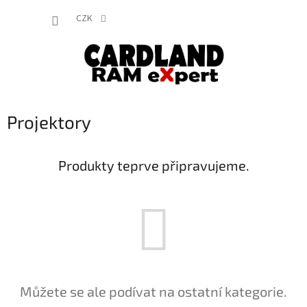
Přejít
NÁKUP
na
CZK
obsah
KOŠÍK
Projektory
Produkty teprve připravujeme.
Můžete se ale podívat na ostatní kategorie.