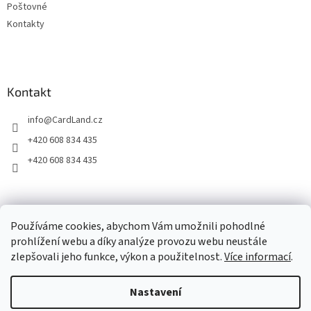
Poštovné
v
ý
Kontakty
p
i
s
u
Kontakt
info
@
CardLand.cz
+420 608 834 435
+420 608 834 435
2011 - 2026 © www.CardLand.cz
Používáme cookies, abychom Vám umožnili pohodlné
prohlížení webu a díky analýze provozu webu neustále
zlepšovali jeho funkce, výkon a použitelnost.
Více informací
.
Vytvořil Shoptet
Nastavení