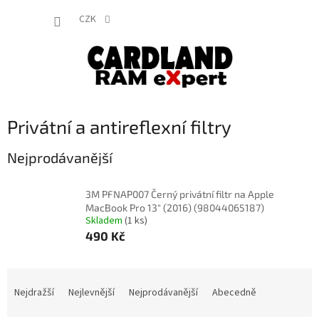
Přejít
NÁKUP
na
CZK
obsah
KOŠÍK
Privátní a antireflexní filtry
Nejprodávanější
3M PFNAP007 Černý privátní filtr na Apple
MacBook Pro 13" (2016) (98044065187)
Skladem
(1 ks)
490 Kč
Ř
a
Nejdražší
Nejlevnější
Nejprodávanější
Abecedně
z