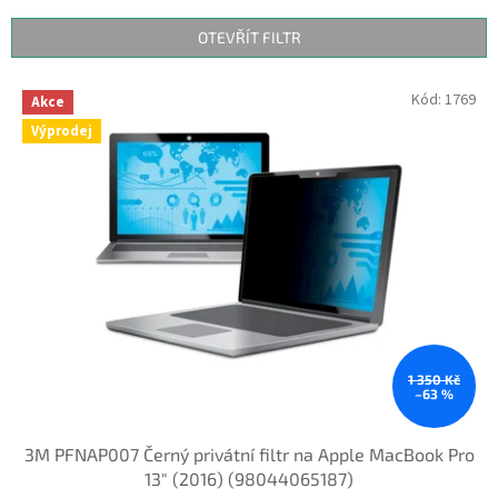
e
n
OTEVŘÍT FILTR
í
p
V
Kód:
1769
r
Akce
ý
o
Výprodej
p
d
i
u
s
k
p
t
r
ů
o
d
u
k
t
ů
1 350 Kč
–63 %
3M PFNAP007 Černý privátní filtr na Apple MacBook Pro
13" (2016) (98044065187)