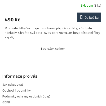
Skladem
(1 ks)
Do košíku
490 Kč
M privátní filtry Vám zajistí soukromí při práci s daty, ať už jste
kdekoliv. Chraňte svá data i svou obrazovku. 3M bezpečnostní filtry
zajistí,...
1
položek celkem
O
v
l
Z
á
á
d
p
a
a
Informace pro vás
c
t
í
Jak nakupovat
í
p
Obchodní podmínky
r
v
Podmínky ochrany osobních údajů
k
GDPR
y