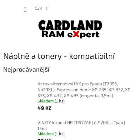
Přejít
NÁKUP
na
CZK
obsah
KOŠÍK
Náplně a tonery - kompatibilní
Nejprodávanější
Xerox alternativní INK pro Epson (T2993,
No29XL), Expression Home XP-235, XP-332, XP-
335, XP-432, XP-435 (magenta, 9,5ml)
Skladem
(1 ks)
49 Kč
VINITY inkoust HP CD972AE | č. 920XL | Cyan |
15ml
Skladem
(1 ks)