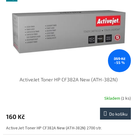
359 Kč
–55 %
ActiveJet Toner HP CF382A New (ATH-382N)
Skladem
(1 ks)
Do košíku
160 Kč
ActiveJet Toner HP CF382A New (ATH-382N) 2700 str.