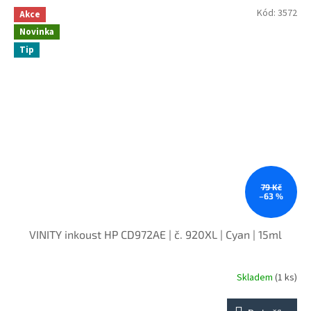
Kód:
3572
Akce
Novinka
Tip
79 Kč
–63 %
VINITY inkoust HP CD972AE | č. 920XL | Cyan | 15ml
Skladem
(1 ks)