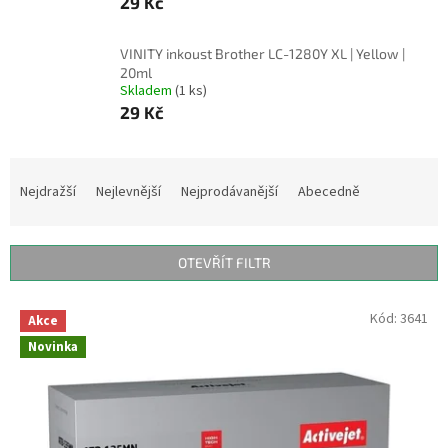
29 Kč
VINITY inkoust Brother LC-1280Y XL | Yellow |
20ml
Skladem
(1 ks)
29 Kč
Ř
a
Nejdražší
Nejlevnější
Nejprodávanější
Abecedně
z
e
n
OTEVŘÍT FILTR
í
p
V
Kód:
3641
r
Akce
ý
o
Novinka
p
d
i
u
s
k
p
t
r