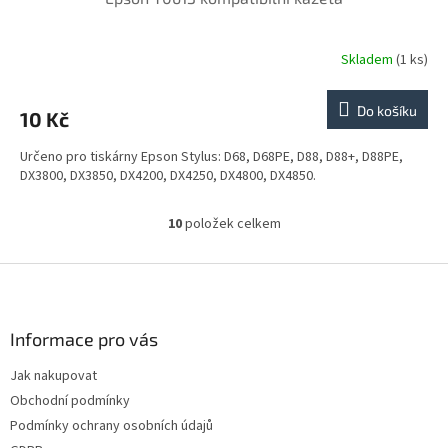
Skladem
(1 ks)
Do košíku
10 Kč
Určeno pro tiskárny Epson Stylus: D68, D68PE, D88, D88+, D88PE,
DX3800, DX3850, DX4200, DX4250, DX4800, DX4850.
10
položek celkem
O
v
l
Z
á
á
d
p
a
a
Informace pro vás
c
t
í
Jak nakupovat
í
p
Obchodní podmínky
r
v
Podmínky ochrany osobních údajů
k