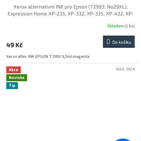
Xerox alternativní INK pro Epson (T2993, No29XL),
Expression Home XP-235, XP-332, XP-335, XP-432, XP-
435 (magenta, 9,5ml)
Skladem
(1 ks)
Do košíku
49 Kč
Xerox alter. INK EPSON T2993 9,5ml magenta
Kód:
3614
Akce
Novinka
Tip