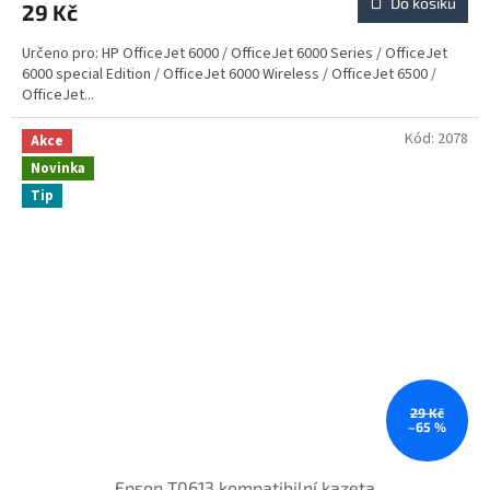
Do košíku
29 Kč
Určeno pro: HP OfficeJet 6000 / OfficeJet 6000 Series / OfficeJet
6000 special Edition / OfficeJet 6000 Wireless / OfficeJet 6500 /
OfficeJet...
Kód:
2078
Akce
Novinka
Tip
29 Kč
–65 %
Epson T0613 kompatibilní kazeta