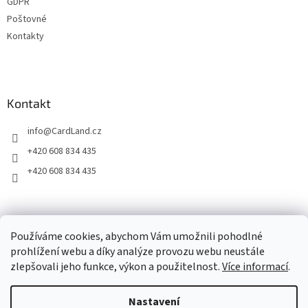
GDPR
y
Poštovné
v
ý
Kontakty
p
i
s
u
Kontakt
info
@
CardLand.cz
+420 608 834 435
+420 608 834 435
2011 - 2026 © www.CardLand.cz
Používáme cookies, abychom Vám umožnili pohodlné
prohlížení webu a díky analýze provozu webu neustále
zlepšovali jeho funkce, výkon a použitelnost.
Více informací
.
Vytvořil Shoptet
Nastavení