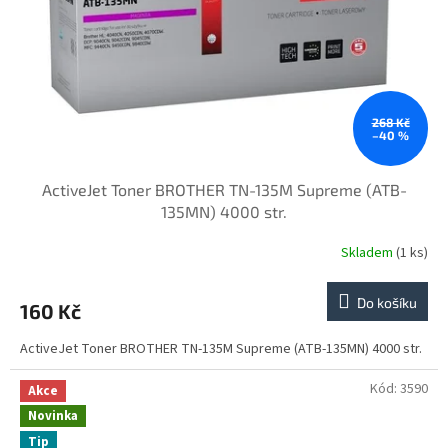
ů
o
d
u
k
t
ů
268 Kč
–40 %
ActiveJet Toner BROTHER TN-135M Supreme (ATB-
135MN) 4000 str.
Skladem
(1 ks)
Do košíku
160 Kč
ActiveJet Toner BROTHER TN-135M Supreme (ATB-135MN) 4000 str.
Kód:
3590
Akce
Novinka
Tip