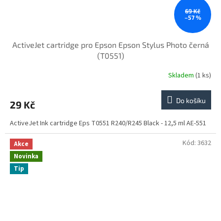
69 Kč
–57 %
ActiveJet cartridge pro Epson Epson Stylus Photo černá
(T0551)
Skladem
(1 ks)
Do košíku
29 Kč
ActiveJet Ink cartridge Eps T0551 R240/R245 Black - 12,5 ml AE-551
Kód:
3632
Akce
Novinka
Tip