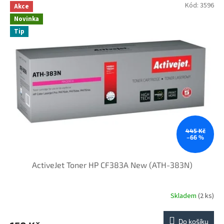
Kód:
3596
Akce
Novinka
Tip
445 Kč
–66 %
ActiveJet Toner HP CF383A New (ATH-383N)
Skladem
(2 ks)
Do košíku