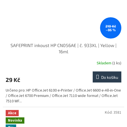
210 Kč
–86 %
SAFEPRINT inkoust HP CN056AE | č. 933XL | Yellow |
16ml
Skladem
(1 ks)
Do košíku
29 Kč
Určeno pro: HP OfficeJet 6100 e-Printer / OfficeJet 6600 e-All-in-One
/ OfficeJet 6700 Premium / OfficeJet 7110 wide format / OfficeJet
7510 WF...
Kód:
3581
Akce
Novinka