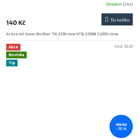
Skladem
(2 ks)
Do košíku
140 Kč
ActiveJet toner Brother TN-3390 new ATB-3390N 12000 stran
Kód:
3530
Akce
Novinka
Tip
199 Kč
–75 %