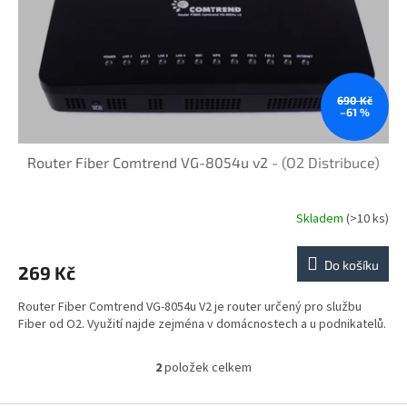
690 Kč
–61 %
Router Fiber Comtrend VG-8054u v2
- (O2 Distribuce)
Skladem
(>10 ks)
Do košíku
269 Kč
Router Fiber Comtrend VG-8054u V2 je router určený pro službu
Fiber od O2. Využití najde zejména v domácnostech a u podnikatelů.
2
položek celkem
O
v