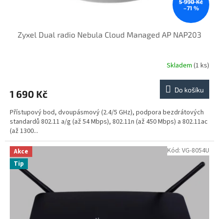
ů
5 990 Kč
–71 %
Zyxel Dual radio Nebula Cloud Managed AP NAP203
Skladem
(1 ks)
Do košíku
1 690 Kč
Přístupový bod, dvoupásmový (2.4/5 GHz), podpora bezdrátových
standardů 802.11 a/g (až 54 Mbps), 802.11n (až 450 Mbps) a 802.11ac
(až 1300...
Kód:
VG-8054U
Akce
Tip