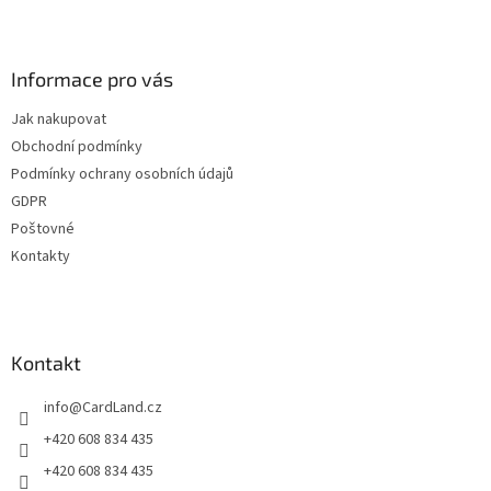
l
Z
á
á
d
p
a
a
Informace pro vás
c
t
í
Jak nakupovat
í
p
Obchodní podmínky
r
v
Podmínky ochrany osobních údajů
k
GDPR
y
Poštovné
v
ý
Kontakty
p
i
s
u
Kontakt
info
@
CardLand.cz
+420 608 834 435
+420 608 834 435