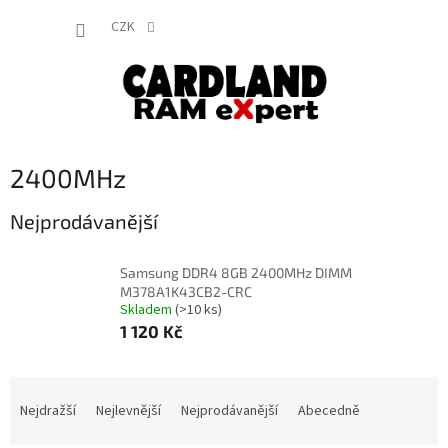
Přejít
NÁKUP
na
CZK
obsah
KOŠÍK
2400MHz
Nejprodávanější
Samsung DDR4 8GB 2400MHz DIMM
M378A1K43CB2-CRC
Skladem
(>10 ks)
1 120 Kč
Ř
a
Nejdražší
Nejlevnější
Nejprodávanější
Abecedně
z