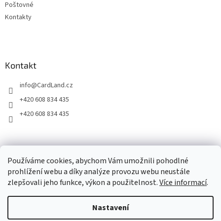
Poštovné
v
ý
Kontakty
p
i
s
u
Kontakt
info
@
CardLand.cz
+420 608 834 435
+420 608 834 435
2011 - 2026 © www.CardLand.cz
Používáme cookies, abychom Vám umožnili pohodlné
prohlížení webu a díky analýze provozu webu neustále
zlepšovali jeho funkce, výkon a použitelnost.
Více informací
.
Vytvořil Shoptet
Nastavení