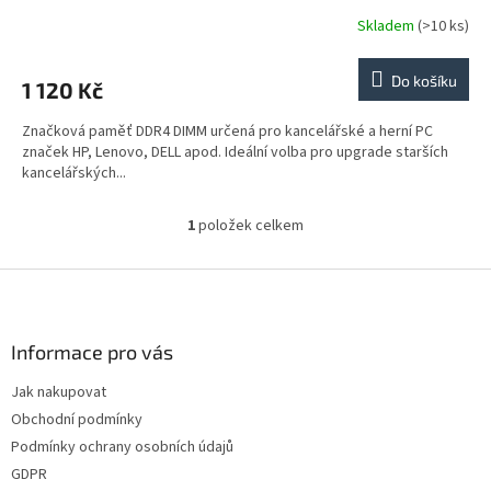
Skladem
(>10 ks)
Do košíku
1 120 Kč
Značková paměť DDR4 DIMM určená pro kancelářské a herní PC
značek HP, Lenovo, DELL apod. Ideální volba pro upgrade starších
kancelářských...
1
položek celkem
O
v
l
Z
á
á
d
p
a
a
Informace pro vás
c
t
í
Jak nakupovat
í
p
Obchodní podmínky
r
v
Podmínky ochrany osobních údajů
k
GDPR
y