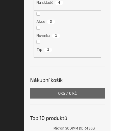
Na skladě
4
Akce
3
Novinka
1
Tip
1
Nákupní košík
0
KS /
0 KČ
Top 10 produktů
Micron SODIMM DDR4 8GB