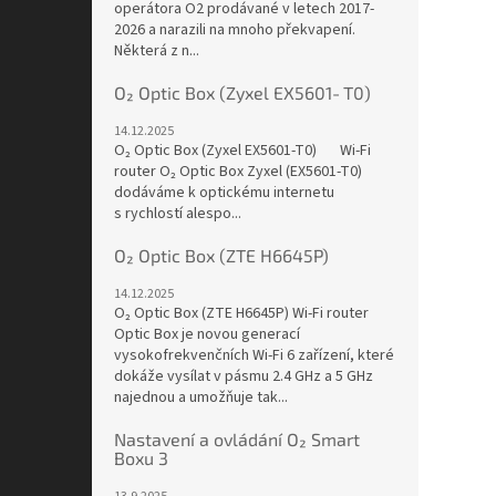
operátora O2 prodávané v letech 2017-
2026 a narazili na mnoho překvapení.
Některá z n...
O₂ Optic Box (Zyxel EX5601‑T0)
14.12.2025
O₂ Optic Box (Zyxel EX5601‑T0) Wi-Fi
router O₂ Optic Box Zyxel (EX5601-T0)
dodáváme k optickému internetu
s rychlostí alespo...
O₂ Optic Box (ZTE H6645P)
14.12.2025
O₂ Optic Box (ZTE H6645P) Wi-Fi router
Optic Box je novou generací
vysokofrekvenčních Wi-Fi 6 zařízení, které
dokáže vysílat v pásmu 2.4 GHz a 5 GHz
najednou a umožňuje tak...
Nastavení a ovládání O₂ Smart
Boxu 3