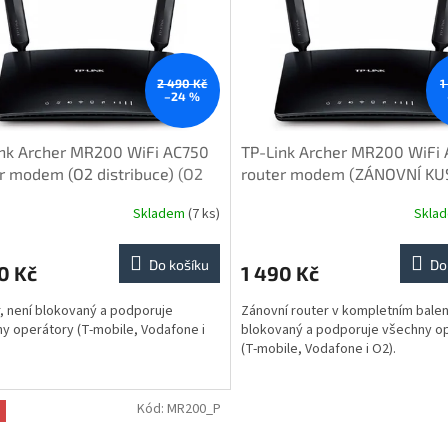
2 490 Kč
1
–24 %
ink Archer MR200 WiFi AC750
TP-Link Archer MR200 WiFi
r modem (O2 distribuce)
(O2
router modem (ZÁNOVNÍ KU
ibuce)
distribuce)
Skladem
(7 ks)
Skla
Do košíku
Do
0 Kč
1 490 Kč
, není blokovaný a podporuje
Zánovní router v kompletním balení
y operátory (T-mobile, Vodafone i
blokovaný a podporuje všechny o
(T-mobile, Vodafone i O2).
Kód:
MR200_P