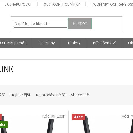
JAK NAKUPOVAT
OBCHODNÍ PODMÍNKY
PODMÍNKY OCHRANY OS
HLEDAT
O-DIMM paměti
Telefony
Tablety
Příslušenství
Ob
LINK
žší
Nejlevnější
Nejprodávanější
Abecedně
Kód:
MR200P
Kód:
M
Akce
nka