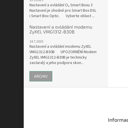
13.9.2025
Nastavení a ovládání O₂ Smart Boxu 3
Nastavení je shodné pro Smart Box DSL
i Smart Box Optic. Vyberte oblast ...
Nastavení a ovládání modemu
ZyXEL VMG1312-B30B
14.7.2025
Nastavení a ovládání modemu ZyXEL
VMG1312-B30B UPOZORNĚNÍ Modem
ZyXEL VMG1312-B30B je technicky
zastaralý a jeho podpora skon...
ARCHIV
Z
á
p
a
t
Informac
í