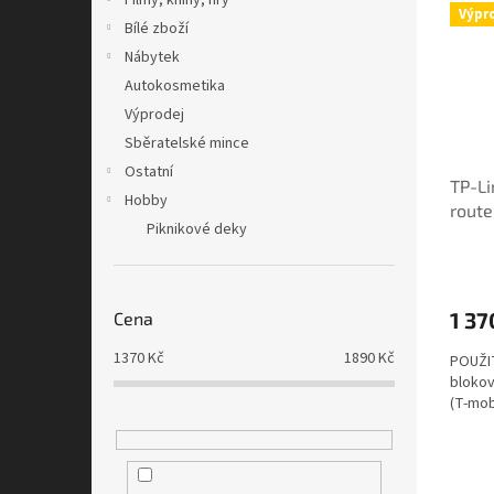
Filmy, knihy, hry
Výpr
Bílé zboží
Nábytek
Autokosmetika
Výprodej
Sběratelské mince
Ostatní
TP-L
Hobby
rout
Piknikové deky
distr
1 37
Cena
1370
Kč
1890
Kč
POUŽIT
blokov
(T-mob