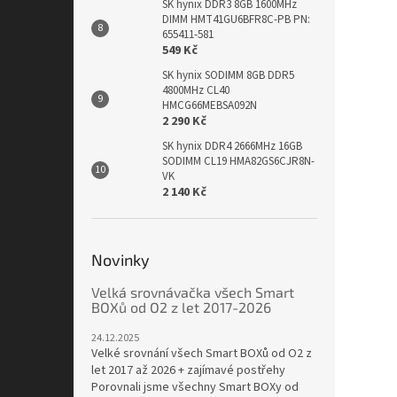
SK hynix DDR3 8GB 1600MHz
DIMM HMT41GU6BFR8C-PB PN:
655411-581
549 Kč
SK hynix SODIMM 8GB DDR5
4800MHz CL40
HMCG66MEBSA092N
2 290 Kč
SK hynix DDR4 2666MHz 16GB
SODIMM CL19 HMA82GS6CJR8N-
VK
2 140 Kč
Novinky
Velká srovnávačka všech Smart
BOXů od O2 z let 2017-2026
24.12.2025
Velké srovnání všech Smart BOXů od O2 z
let 2017 až 2026 + zajímavé postřehy
Porovnali jsme všechny Smart BOXy od