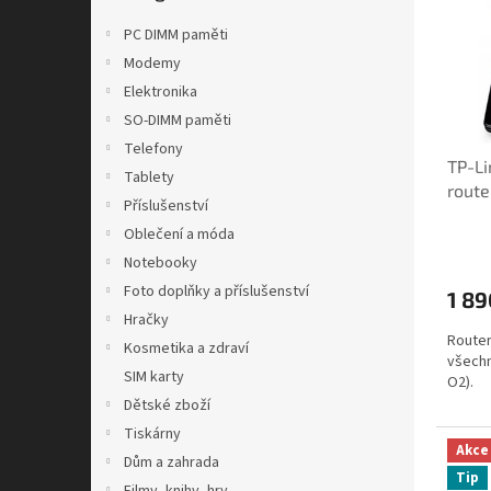
i
r
n
s
o
e
PC DIMM paměti
p
d
l
Modemy
r
u
Elektronika
o
k
d
SO-DIMM paměti
t
u
ů
Telefony
TP-L
k
Tablety
route
t
Příslušenství
distr
ů
Oblečení a móda
Notebooky
Foto doplňky a příslušenství
1 89
Hračky
Router
Kosmetika a zdraví
všechn
SIM karty
O2).
Dětské zboží
Tiskárny
Akce
Dům a zahrada
Tip