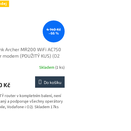
odej
4 140 Kč
–66 %
ink Archer MR200 WiFi AC750
er modem (POUŽITÝ KUS)
(O2
ibuce)
Skladem
(1 ks)
Do košíku
0 Kč
Ý router v kompletním balení, není
aný a podporuje všechny operátory
ile, Vodafone i O2). Skladem 17ks
O
v