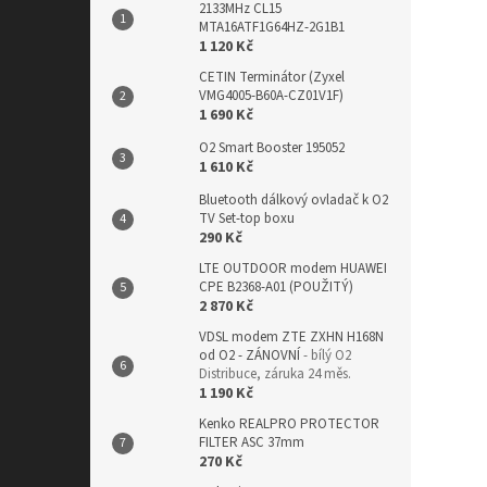
2133MHz CL15
MTA16ATF1G64HZ-2G1B1
1 120 Kč
CETIN Terminátor (Zyxel
VMG4005-B60A-CZ01V1F)
1 690 Kč
O2 Smart Booster 195052
1 610 Kč
Bluetooth dálkový ovladač k O2
TV Set-top boxu
290 Kč
LTE OUTDOOR modem HUAWEI
CPE B2368-A01 (POUŽITÝ)
2 870 Kč
VDSL modem ZTE ZXHN H168N
od O2 - ZÁNOVNÍ
- bílý O2
Distribuce, záruka 24 měs.
1 190 Kč
Kenko REALPRO PROTECTOR
FILTER ASC 37mm
270 Kč