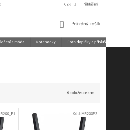
OBNÍCH ÚDAJŮ
GDPR
POŠTOVNÉ
CZK
Přihlášení
KONTAKTY
NÁKUPNÍ
Prázdný košík
KOŠÍK
lečení a móda
Notebooky
Foto doplňky a příslušenství
4
položek celkem
R200_P1
Kód:
MR200P2