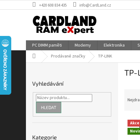
Přejít
+420 608 834 435
info@CardLand.cz
na
obsah
PC DIMM paměti
Modemy
Elektronika
S
Domů
Prodávané značky
TP-LINK
P
TP-
o
s
Vyhledávání
t
Ř
r
a
a
Nejdra
z
n
HLEDAT
e
n
V
n
í
Akce
ý
í
p
Přeskočit
Novi
p
p
a
Kategorie
kategorie