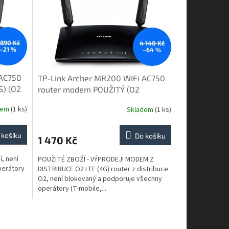
 890 Kč
4 140 Kč
–21 %
–64 %
 AC750
TP-Link Archer MR200 WiFi AC750
S)
(O2
router modem POUŽITÝ (O2
Distribuce)
(O2 distribuce)
dem
(1 ks)
Skladem
(1 ks)
 košíku
Do košíku
1 470 Kč
, není
POUŽITÉ ZBOŽÍ - VÝPRODEJ! MODEM Z
perátory
DISTRIBUCE O2 LTE (4G) router z distribuce
O2, není blokovaný a podporuje všechny
operátory (T-mobile,...