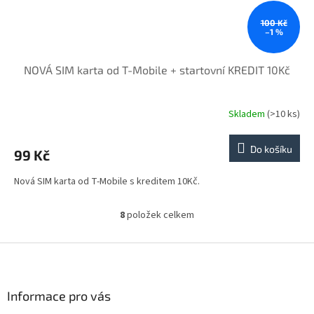
100 Kč
–1 %
NOVÁ SIM karta od T-Mobile + startovní KREDIT 10Kč
Skladem
(>10 ks)
Do košíku
99 Kč
Nová SIM karta od T-Mobile s kreditem 10Kč.
8
položek celkem
O
v
l
Z
á
á
d
p
a
a
Informace pro vás
c
t