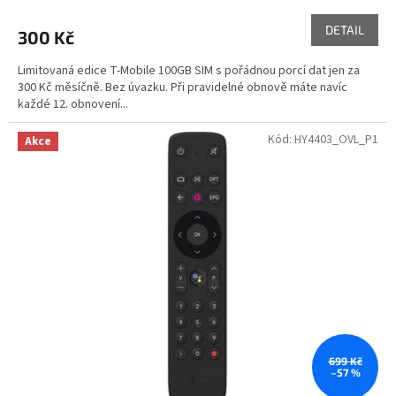
DETAIL
300 Kč
Limitovaná edice T-Mobile 100GB SIM s pořádnou porcí dat jen za
300 Kč měsíčně. Bez úvazku. Při pravidelné obnově máte navíc
každé 12. obnovení...
Kód:
HY4403_OVL_P1
Akce
699 Kč
–57 %