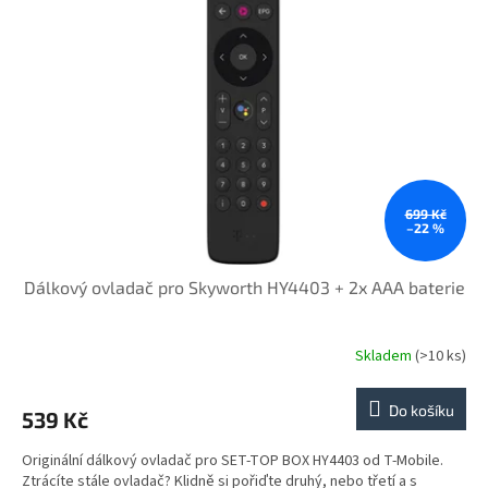
i
r
s
o
p
d
r
u
o
k
d
t
u
ů
k
t
ů
699 Kč
–22 %
Dálkový ovladač pro Skyworth HY4403 + 2x AAA baterie
Skladem
(>10 ks)
Do košíku
539 Kč
Originální dálkový ovladač pro SET-TOP BOX HY4403 od T-Mobile.
Ztrácíte stále ovladač? Klidně si pořiďte druhý, nebo třetí a s