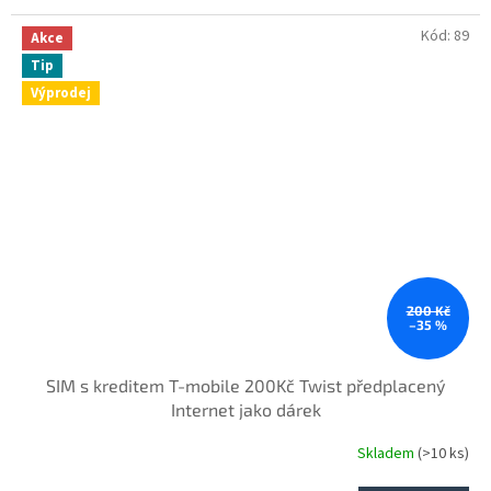
Kód:
89
Akce
Tip
Výprodej
200 Kč
–35 %
SIM s kreditem T-mobile 200Kč Twist předplacený
Internet jako dárek
Skladem
(>10 ks)