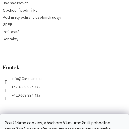
í
Jak nakupovat
í
p
Obchodní podmínky
r
v
Podmínky ochrany osobních údajů
k
GDPR
y
Poštovné
v
ý
Kontakty
p
i
s
u
Kontakt
info
@
CardLand.cz
+420 608 834 435
+420 608 834 435
2011 - 2026 © www.CardLand.cz
Používáme cookies, abychom Vám umožnili pohodlné