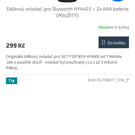
Dálkový ovladač pro Skyworth HY4403 + 2x AAA baterie
(POUŽITÝ)
Skladem
(>10 ks)
Do košíku
299 Kč
Originální dálkový ovladač pro SET-TOP BOX HY4403 od T-Mobile.
Jde o použité zboží - ovladač byl používaný cca 2 až 3 měsíce.
Pěkný...
Kód:
KSTB6077_OVL_P
Tip