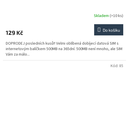
Skladem
(>10 ks)
Do košíku
129 Kč
DOPRODEJ posledních kusů!! Velmi oblíbená dobíjecí datová SIM s
internetovým balíčkem 500MB na 365dní. 500MB není mnoho, ale SIM
Vám za málo...
Kód:
85