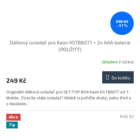
590 Kč
–57 %
Dálkový ovladač pro Kaon KSTB6077 + 2x AAA baterie
(POUŽITÝ)
Skladem
(>10 ks)
Do košíku
249 Kč
Originální dálkový ovladač pro SET-TOP BOX Kaon KSTB6077 od T-
Mobile. Ztrácíte stále ovladač? Klidně si pořiďte druhý, nebo třetí a
s hledáním...
Kód:
82
Akce
Tip