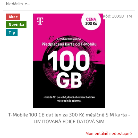
hledáním je...
Kód:
100GB_TM
Akce
Novinka
Tip
T-Mobile 100 GB dat jen za 300 Kč měsíčně SIM karta -
LIMITOVANÁ EDICE
DATOVÁ SIM
Momentálně nedostupné