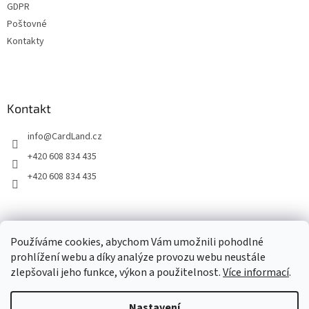
GDPR
Poštovné
Kontakty
Kontakt
info
@
CardLand.cz
+420 608 834 435
+420 608 834 435
2011 - 2026 © www.CardLand.cz
Používáme cookies, abychom Vám umožnili pohodlné
prohlížení webu a díky analýze provozu webu neustále
zlepšovali jeho funkce, výkon a použitelnost.
Více informací
.
Vytvořil Shoptet
Nastavení