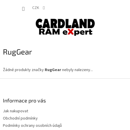
Přejít
NÁKUP
na
CZK
obsah
KOŠÍK
RugGear
Žádné produkty značky
RugGear
nebyly nalezeny...
Z
á
p
a
Informace pro vás
t
Jak nakupovat
í
Obchodní podmínky
Podmínky ochrany osobních údajů