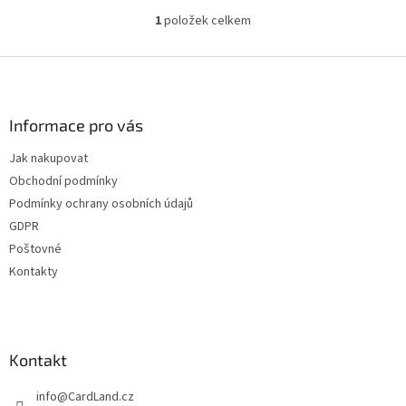
1
položek celkem
O
v
l
Z
á
á
d
p
a
a
Informace pro vás
c
t
í
Jak nakupovat
í
p
Obchodní podmínky
r
v
Podmínky ochrany osobních údajů
k
GDPR
y
Poštovné
v
ý
Kontakty
p
i
s
u
Kontakt
info
@
CardLand.cz