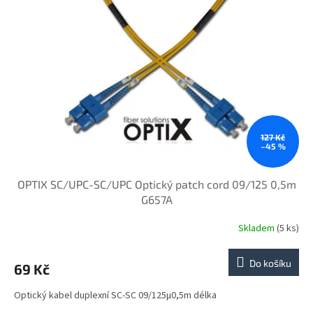
i
r
s
o
p
d
r
u
o
k
d
t
u
ů
k
t
ů
127 Kč
–45 %
OPTIX SC/UPC-SC/UPC Optický patch cord 09/125 0,5m
G657A
Skladem
(5 ks)
Do košíku
69 Kč
Optický kabel duplexní SC-SC 09/125µ0,5m délka