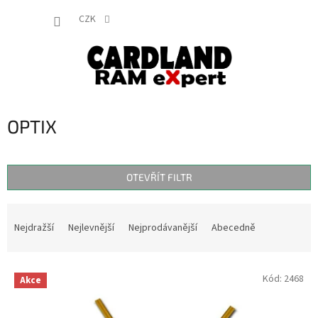
Přejít
NÁKUP
na
CZK
obsah
KOŠÍK
OPTIX
OTEVŘÍT FILTR
Ř
a
Nejdražší
Nejlevnější
Nejprodávanější
Abecedně
z
e
V
n
Kód:
2468
Akce
ý
í
p
p