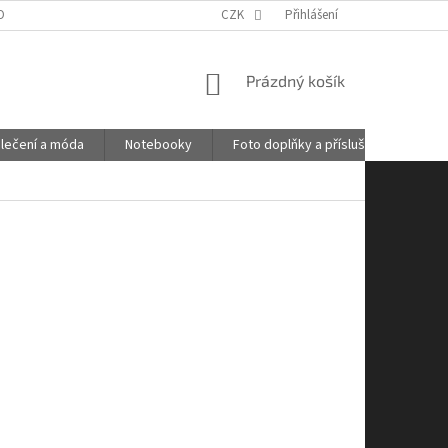
OBNÍCH ÚDAJŮ
GDPR
POŠTOVNÉ
CZK
Přihlášení
KONTAKTY
NÁKUPNÍ
Prázdný košík
KOŠÍK
lečení a móda
Notebooky
Foto doplňky a příslušenství