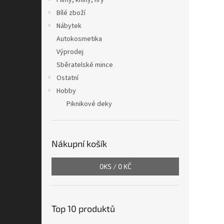
Filmy, knihy, hry
Bílé zboží
Nábytek
Autokosmetika
Výprodej
Sběratelské mince
Ostatní
Hobby
Piknikové deky
Nákupní košík
0
KS /
0 KČ
Top 10 produktů