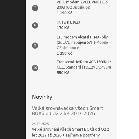
VDSL modem ZyXEL VMG1312-
B30B
(O2 Distribuce)
1 190 Kč
Huawei E1823
170 Kč
LTE modem Alcatel HH40 - bílý
(2x LAN, napájení 5V)
T-Mobile
CZ distribuce
1 250 Kč
Transcend JetRam 4GB 1600MHz
CL11 Standard (TS512MLK64V6N)
550 Kč
Novinky
Velká srovnávačka všech Smart
BOXů od O2 z let 2017-2026
24.12.2025
Velké srovnání všech Smart BOXů od O2 z
let 2017 až 2026 + zajímavé postřehy