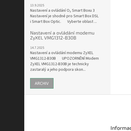
13.9.2025
Nastavení a ovládání O₂ Smart Boxu 3
Nastavení je shodné pro Smart Box DSL
i Smart Box Optic. Vyberte oblast ...
Nastavení a ovládání modemu
ZyXEL VMG1312-B30B
14.7.2025
Nastavení a ovládání modemu ZyXEL
VMG1312-B30B UPOZORNĚNÍ Modem
ZyXEL VMG1312-B30B je technicky
zastaralý a jeho podpora skon...
ARCHIV
Z
á
p
a
t
Informac
í