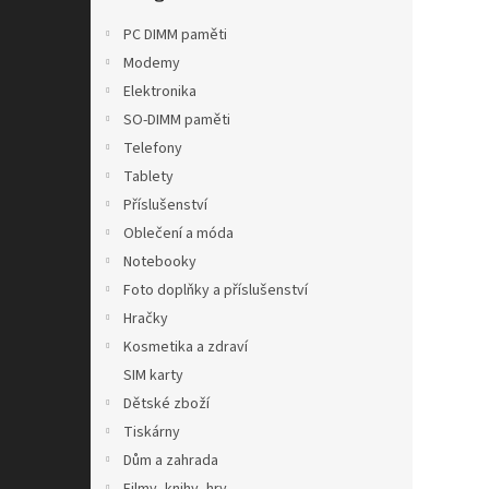
n
e
PC DIMM paměti
l
Modemy
Elektronika
SO-DIMM paměti
Telefony
Tablety
Příslušenství
Oblečení a móda
Notebooky
Foto doplňky a příslušenství
Hračky
Kosmetika a zdraví
SIM karty
Dětské zboží
Tiskárny
Dům a zahrada