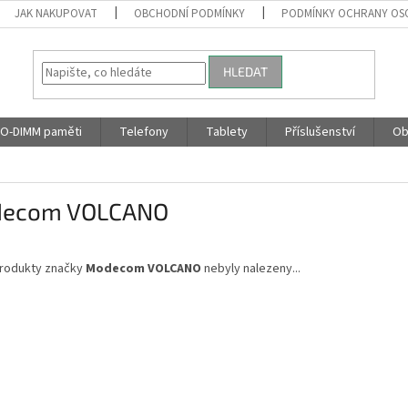
JAK NAKUPOVAT
OBCHODNÍ PODMÍNKY
PODMÍNKY OCHRANY OS
HLEDAT
O-DIMM paměti
Telefony
Tablety
Příslušenství
Ob
ecom VOLCANO
rodukty značky
Modecom VOLCANO
nebyly nalezeny...