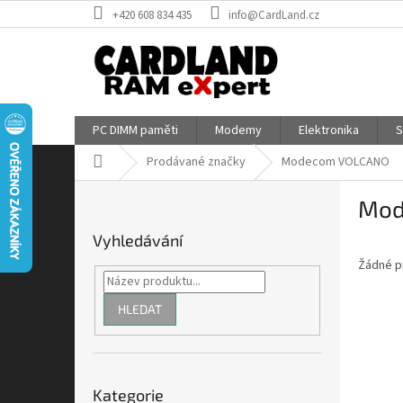
Přejít
+420 608 834 435
info@CardLand.cz
na
obsah
PC DIMM paměti
Modemy
Elektronika
S
Domů
Prodávané značky
Modecom VOLCANO
P
Mod
o
s
Vyhledávání
t
Žádné p
r
a
n
HLEDAT
n
í
p
Přeskočit
a
Kategorie
kategorie