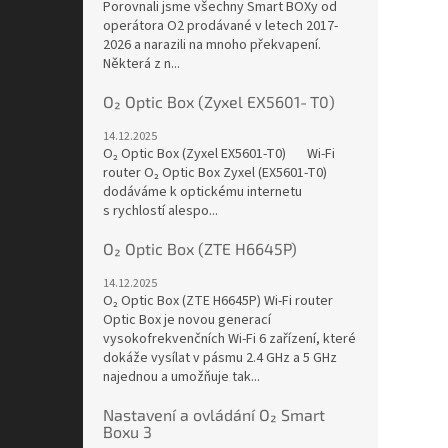
Porovnali jsme všechny Smart BOXy od
operátora O2 prodávané v letech 2017-
2026 a narazili na mnoho překvapení.
Některá z n...
O₂ Optic Box (Zyxel EX5601‑T0)
14.12.2025
O₂ Optic Box (Zyxel EX5601‑T0) Wi-Fi
router O₂ Optic Box Zyxel (EX5601-T0)
dodáváme k optickému internetu
s rychlostí alespo...
O₂ Optic Box (ZTE H6645P)
14.12.2025
O₂ Optic Box (ZTE H6645P) Wi-Fi router
Optic Box je novou generací
vysokofrekvenčních Wi-Fi 6 zařízení, které
dokáže vysílat v pásmu 2.4 GHz a 5 GHz
najednou a umožňuje tak...
Nastavení a ovládání O₂ Smart
Boxu 3