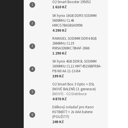
O2 Smart Booster 195052
1 610 Kč
SK hynix 16GB DDR5 SODIMM
5600MHz CL46
HMCG78AGBSA095N
4 290 Kč
RAMAXEL SODIMM DDR4 8GB
2666MHz CL19
RMSA3260KC78HAF-2666
1 290 Kč
SK hynix 4GB DDR3L SODIMM
1600MHz CL11 HMT451S6BFR8A-
PB N0 AA 11-13-B4
199 Kč
O2 Smart Box 3 Optic + DSL
(NOVÉ BALENÍ) (3. generace)
(NOVÝ) - O2 Distribuce
4 870 Kč
Dálkový ovladač pro Kaon
KSTB6077 + 2x AAA baterie
(POUŽITÝ)
249 Kč