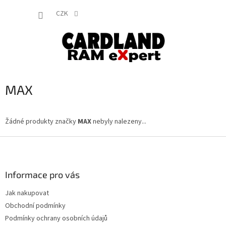
Přejít
NÁKUP
na
CZK
obsah
KOŠÍK
MAX
Žádné produkty značky
MAX
nebyly nalezeny...
Z
á
p
a
Informace pro vás
t
Jak nakupovat
í
Obchodní podmínky
Podmínky ochrany osobních údajů