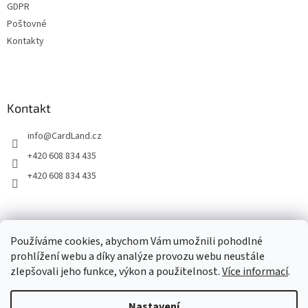
GDPR
Poštovné
Kontakty
Kontakt
info
@
CardLand.cz
+420 608 834 435
+420 608 834 435
2011 - 2026 © www.CardLand.cz
Používáme cookies, abychom Vám umožnili pohodlné
prohlížení webu a díky analýze provozu webu neustále
zlepšovali jeho funkce, výkon a použitelnost.
Více informací
.
Vytvořil Shoptet
Nastavení