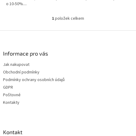
o 10-50%....
1
položek celkem
O
v
l
Z
á
á
d
p
a
a
Informace pro vás
c
t
í
Jak nakupovat
í
p
Obchodní podmínky
r
v
Podmínky ochrany osobních údajů
k
GDPR
y
Poštovné
v
ý
Kontakty
p
i
s
u
Kontakt