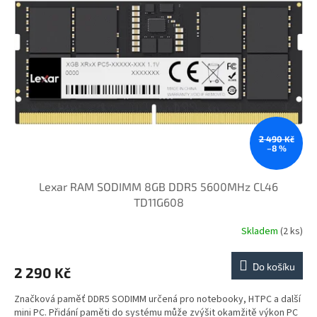
i
r
s
o
p
d
r
u
o
k
d
t
u
ů
k
t
ů
2 490 Kč
–8 %
Lexar RAM SODIMM 8GB DDR5 5600MHz CL46
TD11G608
Skladem
(2 ks)
Do košíku
2 290 Kč
Značková paměť DDR5 SODIMM určená pro notebooky, HTPC a další
mini PC. Přidání paměti do systému může zvýšit okamžitě výkon PC