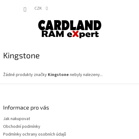
Přejít
NÁKUP
na
CZK
obsah
KOŠÍK
Kingstone
Žádné produkty značky
Kingstone
nebyly nalezeny...
Z
á
p
a
Informace pro vás
t
Jak nakupovat
í
Obchodní podmínky
Podmínky ochrany osobních údajů