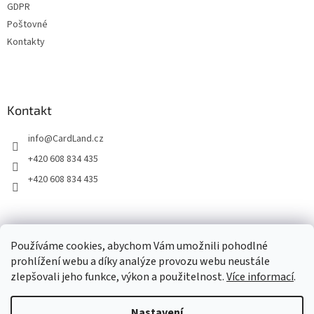
GDPR
Poštovné
Kontakty
Kontakt
info
@
CardLand.cz
+420 608 834 435
+420 608 834 435
2011 - 2026 © www.CardLand.cz
Používáme cookies, abychom Vám umožnili pohodlné
prohlížení webu a díky analýze provozu webu neustále
zlepšovali jeho funkce, výkon a použitelnost.
Více informací
.
Vytvořil Shoptet
Nastavení