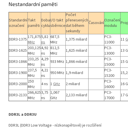
Nestandardní paměti
Počet
Standardní
Takt
Doba
I/O takt
přenesených
Označení
Časování
Pro
označení
paměti
cyklu
sběrnice
dat během
modulu
sekundy
171,875
5,82
687,5
PC3-
DDR3-1375
1,375 miliard
11
G
MHz
ns
MHz
11000
203,125
4,92
812,5
PC3-
DDR3-1625
1,625 miliard
13 
MHz
ns
MHz
13000
233,25
4,29
PC3-
DDR3-1866
933 MHz
1,866 miliard
15 
MHz
ns
15000
237,5
4,21
PC3-
DDR3-1900
950 MHz
1,9 miliard
15,2
MHz
ns
15200
250
PC3-
DDR3-2000
4 ns
1
GHz
2 miliard
16 
MHz
16000
266,625
3,75
1,067
PC3-
DDR3-2133
2,133 miliard
17 
MHz
ns
GHz
17000
DDR3L a DDR3U
DDR3L (DDR3 Low Voltage - nízkonapětové) je rozšíření