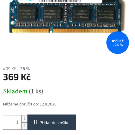
499 Kč
–26 %
499 Kč
–26 %
369 Kč
Měrná
Skladem
(1 ks)
cena:
Můžeme doručit do:
12.8.2026
Přidat do košíku