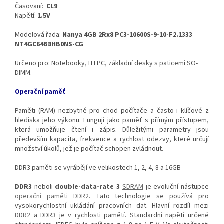
Časovaní:
CL9
Napětí:
1.5V
Modelová řada:
Nanya 4GB 2Rx8 PC3-10600S-9-10-F2.1333
NT4GC64B8HB0NS-CG
Určeno pro: Notebooky, HTPC, základní desky s paticemi SO-
DIMM.
Operační paměť
Paměti (RAM) nezbytné pro chod počítače a často i klíčové z
hlediska jeho výkonu. Fungují jako paměť s přímým přístupem,
která umožňuje čtení i zápis. Důležitými parametry jsou
především kapacita, frekvence a rychlost odezvy, které určují
množství úkolů, jež je počítač schopen zvládnout.
DDR3 paměti se vyrábějí ve velikostech 1, 2, 4, 8 a 16GB
DDR3
neboli
double-data-rate 3
SDRAM
je evoluční nástupce
operační paměti
DDR2
. Tato technologie se používá pro
vysokorychlostní ukládání pracovních dat. Hlavní rozdíl mezi
DDR2
a DDR3 je v rychlosti pamětí. Standardní napětí určené