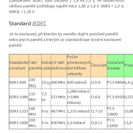
standardem JEDEC bylo sníženo z 1,8 na 1,5
V
. Ve skutečnosti
většina pamětí potřebuje napětí mezi 1,65 a 1,8 V. DDR3 = 1,5 V,
DDR3L = 1,35 V.
Standard
JEDEC
Je to nastavení, při kterém by nemělo dojít k poničení pamětí
nebo jiných pamětí a kterým se standardizuje tovární nastavení
pamětí.
Počet
Standardní
Takt
Doba
I/O takt
přenesených
Označení
Časování
Prop
označení
paměti
cyklu
sběrnice
dat během
modulu
sekundy
100
DDR3-800
10
ns
400 MHz
800 milionů
CL5-6
PC3-6400
6,4
G
MHz
1,066 miliard
133
7,5
DDR3-1066
533 MHz
(=1066
CL6-8
PC3-8500
8,53
MHz
ns
milionu)
166
PC3-
DDR3-1333
6 ns
667 MHz
1,333 miliard
CL7-10
10,6
MHz
10600
200
PC3-
DDR3-1600
5 ns
800 MHz
1,6 miliard
CL8-11
12,8
MHz
12800