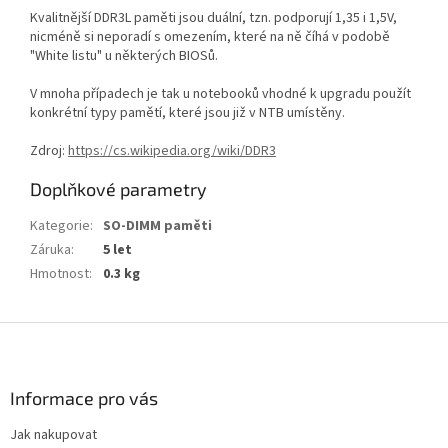
Kvalitnější DDR3L paměti jsou duální, tzn. podporují 1,35 i 1,5V,
nicméně si neporadí s omezením, které na ně číhá v podobě
"White listu" u některých BIOSů.
V mnoha případech je tak u notebooků vhodné k upgradu použít
konkrétní typy pamětí, které jsou již v NTB umístěny.
Zdroj:
https://cs.wikipedia.org/wiki/DDR3
Doplňkové parametry
Kategorie
:
SO-DIMM paměti
Záruka
:
5 let
Hmotnost
:
0.3 kg
Z
á
p
a
Informace pro vás
t
Jak nakupovat
í