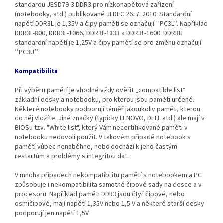
standardu JESD79-3 DDR3 pro nízkonapětová zařízení
(notebooky, atd.) publikované JEDEC 26. 7. 2010. Standardní
napětí DDR3L je 1,35V a čipy pamětí se označují ’’PC3L’’. Například
DDR3L‐800, DDR3L‐1066, DDR3L‐1333 a DDR3L‐1600. DDR3U
standardní napětí je 1,25V a čipy pamětí se pro změnu označují
’’PC3U’’.
Kompatibilita
Při výběru pamětí je vhodné vždy ověřit „compatible list“
základní desky a notebooku, pro kterou jsou paměti určené.
Některé notebooky podporují téměř jakoukoliv paměť, kterou
do něj vložíte. Jiné značky (typicky LENOVO, DELL atd.) ale mají v
BIOSu tzv. "White list", který Vám necertifikované paměti v
notebooku nedovolí použít. V takovém případě notebook s
pamětí vůbec nenaběhne, nebo dochází k jeho častým
restartům a problémy s integritou dat.
V mnoha případech nekompatibilitu pamětí s notebookem a PC
způsobuje i nekompatibilita samotné čipové sady na desce a v
procesoru. Například paměti DDR3 jsou čtyř čipové, nebo
osmičipové, mají napětí 1,35V nebo 1,5 V a některé starší desky
podporují jen napětí 1,5V.