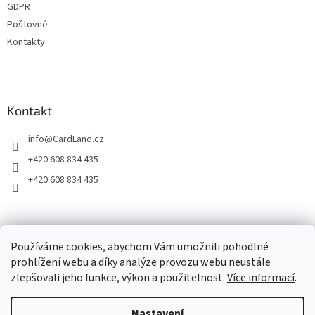
GDPR
Poštovné
Kontakty
Kontakt
info
@
CardLand.cz
+420 608 834 435
+420 608 834 435
2011 - 2026 © www.CardLand.cz
Používáme cookies, abychom Vám umožnili pohodlné
prohlížení webu a díky analýze provozu webu neustále
zlepšovali jeho funkce, výkon a použitelnost.
Více informací
.
Vytvořil Shoptet
Nastavení