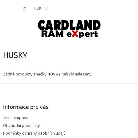
Přejít
NÁKUP
na
CZK
obsah
KOŠÍK
HUSKY
Žádné produkty značky
HUSKY
nebyly nalezeny...
Z
á
p
a
Informace pro vás
t
Jak nakupovat
í
Obchodní podmínky
Podmínky ochrany osobních údajů