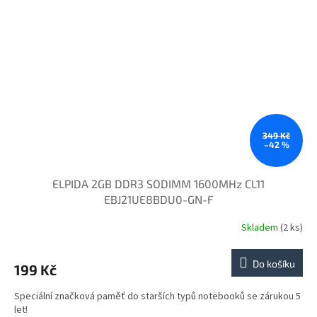
349 Kč
–42 %
ELPIDA 2GB DDR3 SODIMM 1600MHz CL11
EBJ21UE8BDU0-GN-F
Skladem
(2 ks)
Do košíku
199 Kč
Speciální značková paměť do starších typů notebooků se zárukou 5
let!