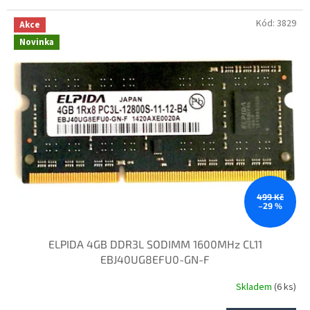
Kód:
3829
Akce
Novinka
499 Kč
–29 %
ELPIDA 4GB DDR3L SODIMM 1600MHz CL11
EBJ40UG8EFU0-GN-F
Skladem
(6 ks)