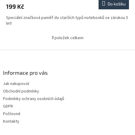
Do košíku
199 Kč
Speciální značková paměť do starších typů notebooků se zárukou 5
let!
7
položek celkem
O
v
l
Z
á
á
d
p
a
a
Informace pro vás
c
t
í
Jak nakupovat
í
p
Obchodní podmínky
r
v
Podmínky ochrany osobních údajů
k
GDPR
y
Poštovné
v
ý
Kontakty
p
i