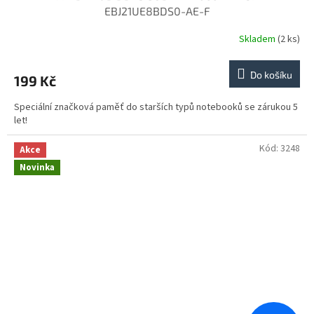
EBJ21UE8BDS0-AE-F
Skladem
(2 ks)
Do košíku
199 Kč
Speciální značková paměť do starších typů notebooků se zárukou 5
let!
Kód:
3248
Akce
Novinka