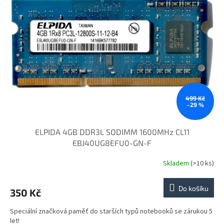
i
r
s
o
p
d
r
u
o
k
d
t
u
ů
k
t
ů
499 Kč
–29 %
ELPIDA 4GB DDR3L SODIMM 1600MHz CL11
EBJ40UG8EFU0-GN-F
Skladem
(>10 ks)
Do košíku
350 Kč
Speciální značková paměť do starších typů notebooků se zárukou 5
let!