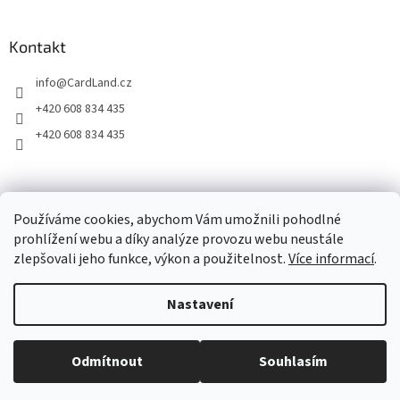
s
u
Kontakt
info
@
CardLand.cz
+420 608 834 435
+420 608 834 435
2011 - 2026 © www.CardLand.cz
Používáme cookies, abychom Vám umožnili pohodlné
prohlížení webu a díky analýze provozu webu neustále
zlepšovali jeho funkce, výkon a použitelnost.
Více informací
.
Vytvořil Shoptet
Nastavení
Copyright 2026
CardLand.cz
. Všechna práva vyhrazena.
Upravit
Odmítnout
Souhlasím
nastavení cookies