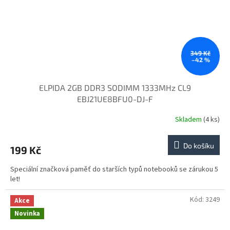
349 Kč
–42 %
ELPIDA 2GB DDR3 SODIMM 1333MHz CL9
EBJ21UE8BFU0-DJ-F
Skladem
(4 ks)
Do košíku
199 Kč
Speciální značková paměť do starších typů notebooků se zárukou 5
let!
Kód:
3249
Akce
Novinka