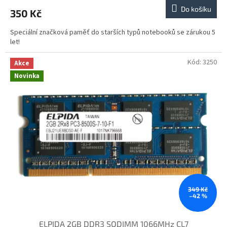
Do košíku
350 Kč
Speciální značková paměť do starších typů notebooků se zárukou 5
let!
Kód:
3250
Akce
Novinka
349 Kč
–42 %
ELPIDA 2GB DDR3 SODIMM 1066MHz CL7