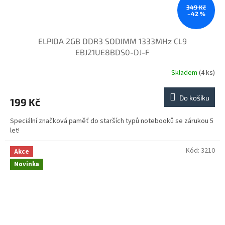
349 Kč
–42 %
ELPIDA 2GB DDR3 SODIMM 1333MHz CL9
EBJ21UE8BDS0-DJ-F
Skladem
(4 ks)
Do košíku
199 Kč
Speciální značková paměť do starších typů notebooků se zárukou 5
let!
Kód:
3210
Akce
Novinka