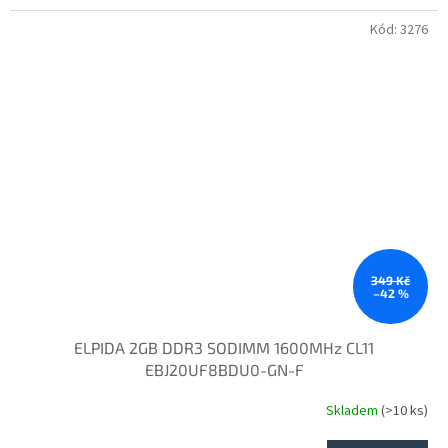
Kód:
3276
349 Kč
–42 %
ELPIDA 2GB DDR3 SODIMM 1600MHz CL11
EBJ20UF8BDU0-GN-F
Skladem
(>10 ks)