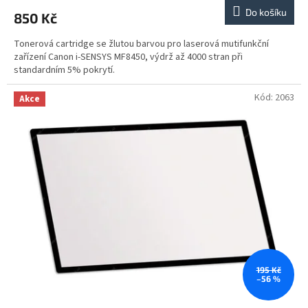
Do košíku
850 Kč
Tonerová cartridge se žlutou barvou pro laserová mutifunkční
zařízení Canon i-SENSYS MF8450, výdrž až 4000 stran při
standardním 5% pokrytí.
Kód:
2063
Akce
195 Kč
–56 %