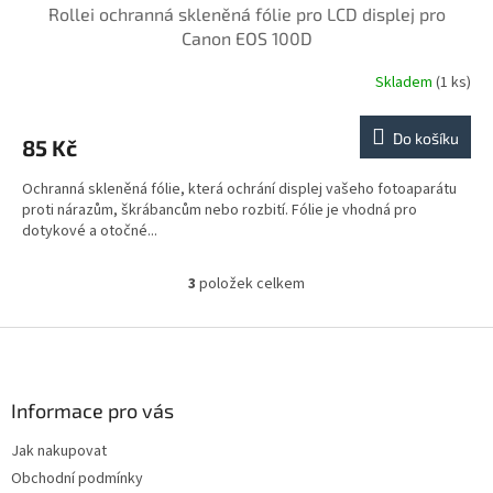
Rollei ochranná skleněná fólie pro LCD displej pro
Canon EOS 100D
Skladem
(1 ks)
Do košíku
85 Kč
Ochranná skleněná fólie, která ochrání displej vašeho fotoaparátu
proti nárazům, škrábancům nebo rozbití. Fólie je vhodná pro
dotykové a otočné...
3
položek celkem
O
v
l
Z
á
á
d
p
a
a
Informace pro vás
c
t
í
Jak nakupovat
í
p
Obchodní podmínky
r