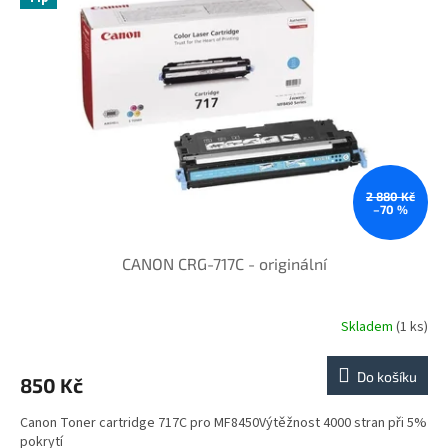
i
r
s
o
p
d
r
u
o
k
d
t
u
ů
k
t
ů
2 880 Kč
–70 %
CANON CRG-717C - originální
Skladem
(1 ks)
Do košíku
850 Kč
Canon Toner cartridge 717C pro MF8450Výtěžnost 4000 stran při 5%
pokrytí