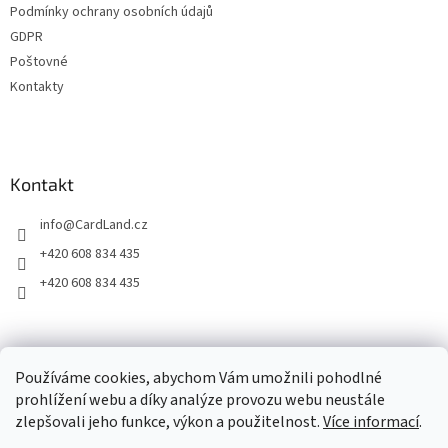
v
Podmínky ochrany osobních údajů
k
GDPR
y
Poštovné
v
ý
Kontakty
p
i
s
u
Kontakt
info
@
CardLand.cz
+420 608 834 435
+420 608 834 435
2011 - 2026 © www.CardLand.cz
Používáme cookies, abychom Vám umožnili pohodlné
prohlížení webu a díky analýze provozu webu neustále
zlepšovali jeho funkce, výkon a použitelnost.
Více informací
.