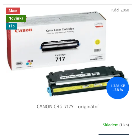
Kód:
2060
Akce
Novinka
Tip
1 385 Kč
–38 %
CANON CRG-717Y - originální
Skladem
(1 ks)