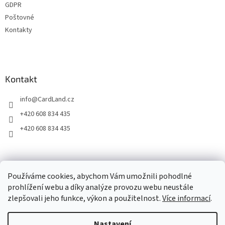
GDPR
Poštovné
Kontakty
Kontakt
info
@
CardLand.cz
+420 608 834 435
+420 608 834 435
2011 - 2026 © www.CardLand.cz
Používáme cookies, abychom Vám umožnili pohodlné
prohlížení webu a díky analýze provozu webu neustále
zlepšovali jeho funkce, výkon a použitelnost.
Více informací
.
Vytvořil Shoptet
Nastavení