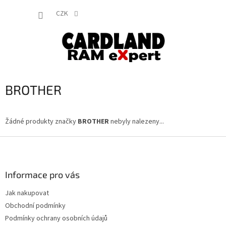
Přejít
NÁKUP
na
CZK
obsah
KOŠÍK
BROTHER
Žádné produkty značky
BROTHER
nebyly nalezeny...
Z
á
p
a
Informace pro vás
t
Jak nakupovat
í
Obchodní podmínky
Podmínky ochrany osobních údajů