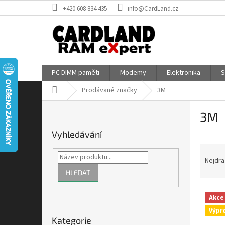
Přejít
+420 608 834 435
info@CardLand.cz
na
obsah
PC DIMM paměti
Modemy
Elektronika
S
Domů
Prodávané značky
3M
P
3M
o
s
Vyhledávání
t
Ř
r
a
a
Nejdra
z
n
HLEDAT
e
n
V
n
í
Akce
ý
í
p
Přeskočit
Výpr
p
p
a
Kategorie
kategorie