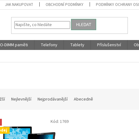
JAK NAKUPOVAT
OBCHODNÍ PODMÍNKY
PODMÍNKY OCHRANY OS
HLEDAT
O-DIMM paměti
Telefony
Tablety
Příslušenství
Ob
žší
Nejlevnější
Nejprodávanější
Abecedně
Kód:
1769
odej