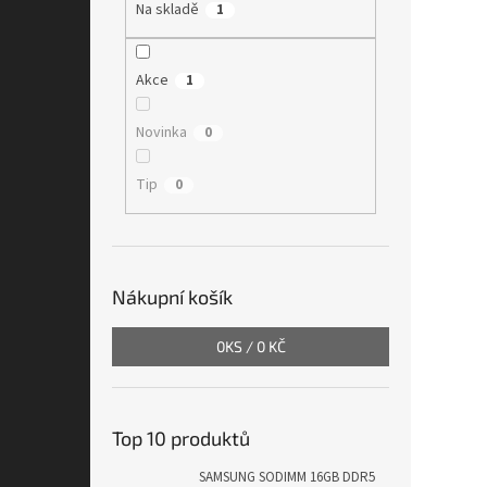
Na skladě
1
Akce
1
Novinka
0
Tip
0
Nákupní košík
0
KS /
0 KČ
Top 10 produktů
SAMSUNG SODIMM 16GB DDR5