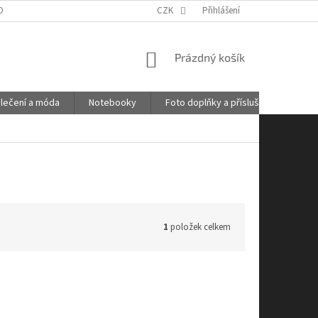
OBNÍCH ÚDAJŮ
GDPR
POŠTOVNÉ
CZK
Přihlášení
KONTAKTY
NÁKUPNÍ
Prázdný košík
KOŠÍK
lečení a móda
Notebooky
Foto doplňky a příslušenství
1
položek celkem