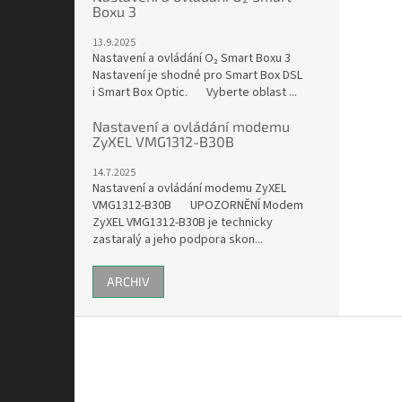
Boxu 3
13.9.2025
Nastavení a ovládání O₂ Smart Boxu 3
Nastavení je shodné pro Smart Box DSL
i Smart Box Optic. Vyberte oblast ...
Nastavení a ovládání modemu
ZyXEL VMG1312-B30B
14.7.2025
Nastavení a ovládání modemu ZyXEL
VMG1312-B30B UPOZORNĚNÍ Modem
ZyXEL VMG1312-B30B je technicky
zastaralý a jeho podpora skon...
ARCHIV
Z
á
p
a