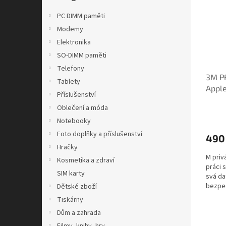
i
r
n
s
o
e
PC DIMM paměti
p
d
l
Modemy
r
u
Elektronika
o
k
d
SO-DIMM paměti
t
u
ů
Telefony
3M PF
k
Tablety
Apple
t
Příslušenství
(980
ů
Oblečení a móda
Notebooky
Foto doplňky a příslušenství
490
Hračky
M privá
Kosmetika a zdraví
práci s
SIM karty
svá da
bezpečn
Dětské zboží
Tiskárny
Dům a zahrada