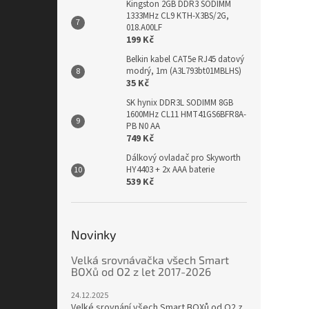
Kingston 2GB DDR3 SODIMM
1333MHz CL9 KTH-X3BS/2G,
018.A00LF
199 Kč
Belkin kabel CAT5e RJ45 datový
modrý, 1m (A3L793bt01MBLHS)
35 Kč
SK hynix DDR3L SODIMM 8GB
1600MHz CL11 HMT41GS6BFR8A-
PB N0 AA
749 Kč
Dálkový ovladač pro Skyworth
HY4403 + 2x AAA baterie
539 Kč
Novinky
Velká srovnávačka všech Smart
BOXů od O2 z let 2017-2026
24.12.2025
Velké srovnání všech Smart BOXů od O2 z