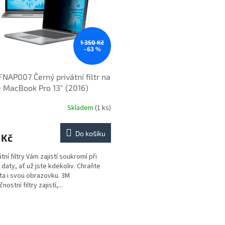
1 350 Kč
–63 %
NAP007 Černý privátní filtr na
 MacBook Pro 13" (2016)
44065187)
Skladem
(1 ks)
Do košíku
 Kč
tní filtry Vám zajistí soukromí při
 daty, ať už jste kdekoliv. Chraňte
ta i svou obrazovku. 3M
ostní filtry zajistí,...
O
v