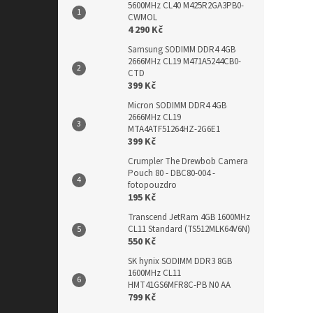
5600MHz CL40 M425R2GA3PB0-
CWMOL
4 290 Kč
Samsung SODIMM DDR4 4GB
2666MHz CL19 M471A5244CB0-
CTD
399 Kč
Micron SODIMM DDR4 4GB
2666MHz CL19
MTA4ATF51264HZ-2G6E1
399 Kč
Crumpler The Drewbob Camera
Pouch 80 - DBC80-004 -
fotopouzdro
195 Kč
Transcend JetRam 4GB 1600MHz
CL11 Standard (TS512MLK64V6N)
550 Kč
SK hynix SODIMM DDR3 8GB
1600MHz CL11
HMT41GS6MFR8C-PB N0 AA
799 Kč