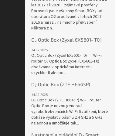
let 2017 až 2026 + zajímavé postřehy
Porovnali jsme všechny Smart BOXy od
operátora O2 prodávané v letech 2017-
2026 a narazili na mnoho překvapení.
Některá z n...
O₂ Optic Box (Zyxel EX5601‑T0)
14.12.2025
O₂ Optic Box (Zyxel EX5601‑T0) Wi-Fi
router O₂ Optic Box Zyxel (EX5601-T0)
dodáváme k optickému internetu
s rychlostí alespo...
O₂ Optic Box (ZTE H6645P)
14.12.2025
O₂ Optic Box (ZTE H6645P) Wi-Fi router
Optic Box je novou generací
vysokofrekvenčních Wi-Fi 6 zařízení, které
dokáže vysílat v pásmu 2.4 GHz a 5 GHz
najednou a umožňuje tak...
Nastavení a ovládání O₂ Smart