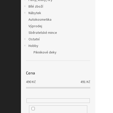
Filmy, knihy, hry
Bílé zboží
Nábytek
Autokosmetika
Výprodej
Sběratelské mince
Ostatní
Hobby
Piknikové deky
Cena
490
Kč
491
Kč