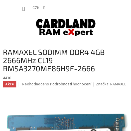
Přejít
NÁKUP
na
CZK
obsah
KOŠÍK
RAMAXEL SODIMM DDR4 4GB
2666MHz CL19
RMSA3270ME86H9F-2666
4430
Průměrné
Neohodnoceno
Podrobnosti hodnocení
Značka:
RAMAXEL
Akce
hodnocení
produktu
je
0,0
z
5
hvězdiček.