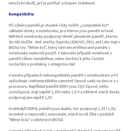
množství úkolů, jež je počítač schopen zvládnout.
Kompatibilita
Při výběru pamětí je vhodné vždy ověřit „compatible list“
základní desky a notebooku, pro kterou jsou paměti určené.
Některé notebooky podporují téměř jakoukoliv paměť, kterou
do něj vložíte. Jiné značky (typicky LENOVO, DELL atd.) ale mají v
BIOSu tzv. "White list", který Vám necertifikované paměti v
notebooku nedovolí použít. V takovém případě notebook s
pamětí vůbec nenaběhne, nebo dochází k jeho častým
restartům a problémy s integritou dat.
V mnoha případech nekompatibilitu pamětí s notebookem a PC
způsobuje i nekompatibilita samotné čipové sady na desce a v
procesoru. Například paměti DDR3 jsou čtyř čipové, nebo
osmičipové, mají napětí 1,35V nebo 1,5 V a některé starší desky
podporují jen napětí 1,5V.
Kvalitnější DDR3L paměti jsou duální, tzn. podporují 1,35 i 1,5V,
nicméně si neporadí s omezením, které na ně číhá v podobě
"White listu" u některých BIOSů.