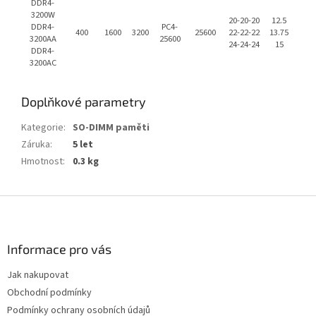
DDR4-
3200W
20-20-20
12.5
DDR4-
PC4-
400
1600
3200
25600
22-22-22
13.75
3200AA
25600
24-24-24
15
DDR4-
3200AC
Doplňkové parametry
Kategorie
:
SO-DIMM paměti
Záruka
:
5 let
Hmotnost
:
0.3 kg
Z
á
p
a
Informace pro vás
t
Jak nakupovat
í
Obchodní podmínky
Podmínky ochrany osobních údajů