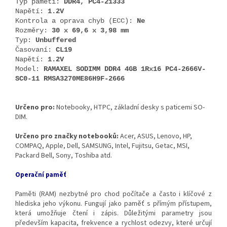
Typ pameti:
DDR4, PC4-21333
Napětí:
1.2V
Kontrola a oprava chyb (ECC):
Ne
Rozměry:
30 x 69,6 x 3,98 mm
Typ:
Unbuffered
Časovaní:
CL19
Napětí:
1.2V
Model:
RAMAXEL SODIMM DDR4 4GB 1Rx16 PC4-2666V-
SC0-11 RMSA3270ME86H9F-2666
Určeno pro:
Notebooky, HTPC, základní desky s paticemi SO-
DIM.
Určeno pro značky notebooků:
Acer, ASUS, Lenovo, HP,
COMPAQ, Apple, Dell, SAMSUNG, Intel, Fujitsu, Getac, MSI,
Packard Bell, Sony, Toshiba atd.
Operační paměť
Paměti (RAM) nezbytné pro chod počítače a často i klíčové z
hlediska jeho výkonu. Fungují jako paměť s přímým přístupem,
která umožňuje čtení i zápis. Důležitými parametry jsou
především kapacita, frekvence a rychlost odezvy, které určují