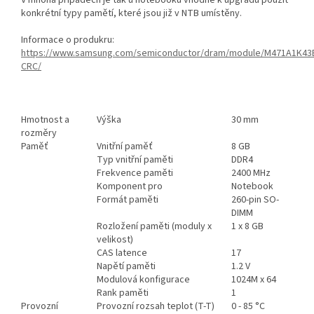
V mnoha případech je tak u notebooků vhodné k upgradu použít
konkrétní typy pamětí, které jsou již v NTB umístěny.
Informace o produkru:
https://www.samsung.com/semiconductor/dram/module/M471A1K43
CRC/
Hmotnost a
Výška
30 mm
rozměry
Paměť
Vnitřní paměť
8 GB
Typ vnitřní paměti
DDR4
Frekvence paměti
2400 MHz
Komponent pro
Notebook
Formát paměti
260-pin SO-
DIMM
Rozložení paměti (moduly x
1 x 8 GB
velikost)
CAS latence
17
Napětí paměti
1.2 V
Modulová konfigurace
1024M x 64
Rank paměti
1
Provozní
Provozní rozsah teplot (T-T)
0 - 85 °C