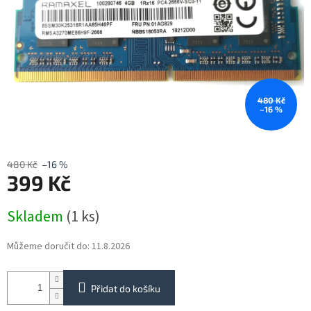
480 Kč
–16 %
480 Kč
–16 %
399 Kč
Měrná
Skladem
(1 ks)
cena:
Můžeme doručit do:
11.8.2026
Přidat do košíku