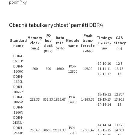
podmínky
Obecná tabulka rychlostí pamětí DDR4
I/O
Peak
Memory
Data
Timings
CAS
Standard
bus
Module
trans-
clock
rate
latency
CL-tRCD-
name
clock
name
fer rate
(MHz)
(
MT/s
)
tRP
(ns)
(MHz)
(MB/s)
DDR4-
1600J*
10-10-10
12.5
DDR4-
PC4-
200
800
1600
12800
11-11-11
13.75
1600K
12800
12-12-12
15
DDR4-
1600L
DDR4-
1866L*
12-12-12
12.857
DDR4-
PC4-
233.33
933.33
1866.67
14933.33
13-13-13
13.929
1866M
14900
14-14-14
15
DDR4-
1866N
DDR4-
2133N*
14-14-14
13.125
DDR4-
PC4-
266.67
1066.67
2133.33
17066.67
15-15-15
14.063
2133P
17000