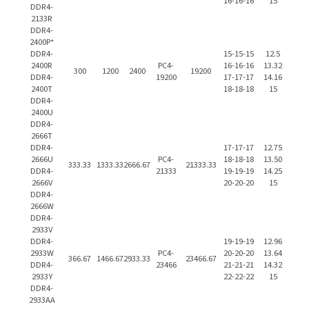
16-16-16
15
DDR4-
2133R
DDR4-
2400P*
DDR4-
15-15-15
12.5
2400R
PC4-
16-16-16
13.32
300
1200
2400
19200
DDR4-
19200
17-17-17
14.16
2400T
18-18-18
15
DDR4-
2400U
DDR4-
2666T
DDR4-
17-17-17
12.75
2666U
PC4-
18-18-18
13.50
333.33
1333.33
2666.67
21333.33
DDR4-
21333
19-19-19
14.25
2666V
20-20-20
15
DDR4-
2666W
DDR4-
2933V
DDR4-
19-19-19
12.96
2933W
PC4-
20-20-20
13.64
366.67
1466.67
2933.33
23466.67
DDR4-
23466
21-21-21
14.32
2933Y
22-22-22
15
DDR4-
2933AA