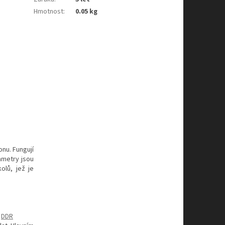
Hmotnost
:
0.05 kg
nu. Fungují
ametry jsou
olů, jež je
DDR