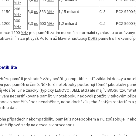
-1100
3,8
ns
533
MHz
1,1 miliard
CL5
PC2-8800
8
MHz
266
-1150
3,8
ns
533
MHz
1,15 miliard
CL5
PC2-9200
9
MHz
300
-1200
3,3
ns
600
MHz
1,2 miliard
CL5
PC2-9600
9
MHz
vence 1200
MHz
je u pamětí zatím maximální normální rychlost u prodávaný
aktováním lze jít výš). Potom už hlavně nastupují
DDR3
paměti s frekvencí př
atibilita
výběru pamětí je vhodné vždy ověřit „compatible list“ základní desky a not
ou jsou paměti určené. Některé notebooky podporují téměř jakoukoliv pam
j vložíte. Jiné značky (typicky LENOVO, DELL atd.) ale mají v BIOSu tzv. "White
ý Vám necertifikované paměti v notebooku nedovolí použít. V takovém pří
book s pamětí vůbec nenaběhne, nebo dochází k jeho častým restartům a 
ritou dat.
oha případech nekompatibilitu pamětí s notebookem a PC způsobuje i neko
tné čipové sady na desce a v procesoru.