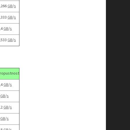
,266
GB
/
s
,333
GB
/
s
,4
GB
/
s
,533
GB
/
s
ropustnost
,4
GB
/
s
6
GB
/
s
,2
GB
/
s
8
GB
/
s