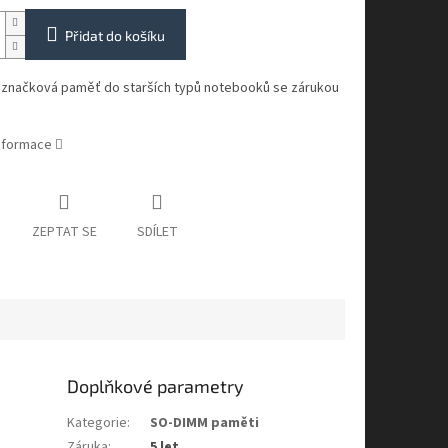
Přidat do košíku
í značková paměť do starších typů notebooků se zárukou
informace
ZEPTAT SE
SDÍLET
Doplňkové parametry
Kategorie
:
SO-DIMM paměti
Záruka
:
5 let