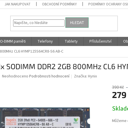
JAK NAKUPOVAT
OBCHODNÍ PODMÍNKY
PODMÍNKY OCHRANY OS
HLEDAT
O-DIMM paměti
Telefony
Tablety
Příslušenství
Ob
 800MHz CL6 HYMP125S64CR8-S6 AB-C
ix SODIMM DDR2 2GB 800MHz CL6 HY
Průměrné
Neohodnoceno
Podrobnosti hodnocení
Značka:
Hynix
hodnocení
produktu
390 Kč
je
279
0,0
z
Měrná
Skla
5
cena:
hvězdiček.
Můžeme d