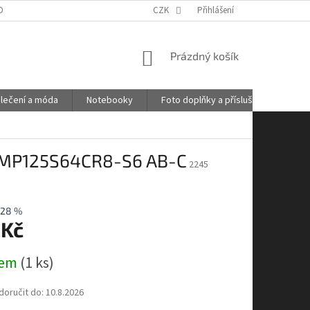
OBNÍCH ÚDAJŮ
GDPR
POŠTOVNÉ
CZK
Přihlášení
KONTAKTY
NÁKUPNÍ
Prázdný košík
KOŠÍK
lečení a móda
Notebooky
Foto doplňky a příslušenství
MP125S64CR8-S6 AB-C
2245
–28 %
 Kč
dem
(1 ks)
oručit do:
10.8.2026