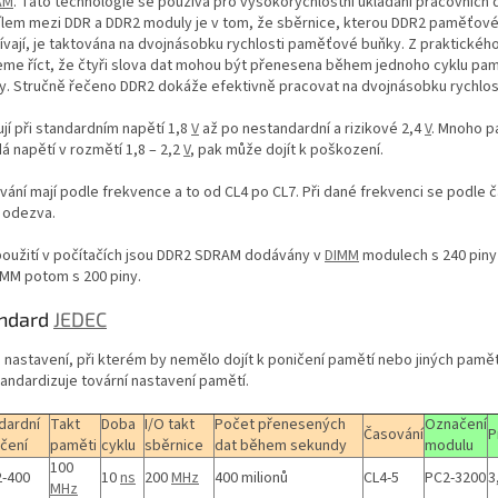
AM
. Tato technologie se používá pro vysokorychlostní ukládání pracovních 
ílem mezi DDR a DDR2 moduly je v tom, že sběrnice, kterou DDR2 paměťov
ívají, je taktována na dvojnásobku rychlosti paměťové buňky. Z praktického
me říct, že čtyři slova dat mohou být přenesena během jednoho cyklu p
y. Stručně řečeno DDR2 dokáže efektivně pracovat na dvojnásobku rychlos
jí při standardním napětí 1,8
V
až po nestandardní a rizikové 2,4
V
. Mnoho p
á napětí v rozmětí 1,8 – 2,2
V
, pak může dojít k poškození.
vání mají podle frekvence a to od CL4 po CL7. Při dané frekvenci se podle 
 odezva.
použití v počítačích jsou DDR2 SDRAM dodávány v
DIMM
modulech s 240 piny
MM potom s 200 piny.
ndard
JEDEC
o nastavení, při kterém by nemělo dojít k poničení pamětí nebo jiných pamě
tandardizuje tovární nastavení pamětí.
dardní
Takt
Doba
I/O takt
Počet přenesených
Označení
Časování
P
čení
paměti
cyklu
sběrnice
dat během sekundy
modulu
100
-400
10
ns
200
MHz
400 milionů
CL4-5
PC2-3200
3
MHz