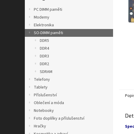
n
e
PC DIMM paměti
l
Modemy
Elektronika
SO-DIMM paměti
DDR5
DDR4
DDR3
DDR2
SDRAM
Telefony
Tablety
Příslušenství
Popi
Oblečení a móda
Notebooky
Det
Foto doplňky a příslušenství
Hračky
Spec