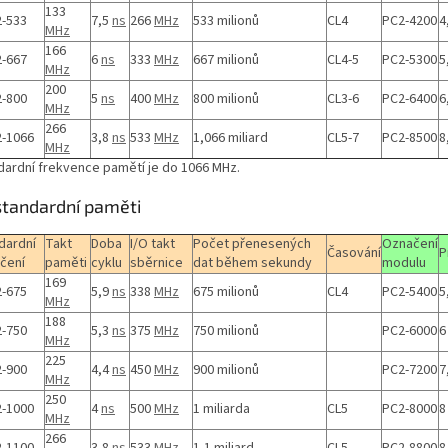
133
-533
7,5
ns
266
MHz
533 milionů
CL4
PC2-4200
4
MHz
166
-667
6
ns
333
MHz
667 milionů
CL4-5
PC2-5300
5
MHz
200
-800
5
ns
400
MHz
800 milionů
CL3-6
PC2-6400
6
MHz
266
-1066
3,8
ns
533
MHz
1,066 miliard
CL5-7
PC2-8500
8
MHz
dardní frekvence pamětí je do 1066 MHz.
tandardní paměti
dardní
Takt
Doba
I/O takt
Počet přenesených
Označení
Časování
P
čení
paměti
cyklu
sběrnice
dat během sekundy
modulu
169
-675
5,9
ns
338
MHz
675 milionů
CL4
PC2-5400
5
MHz
188
-750
5,3
ns
375
MHz
750 milionů
PC2-6000
MHz
225
-900
4,4
ns
450
MHz
900 milionů
PC2-7200
7
MHz
250
-1000
4
ns
500
MHz
1 miliarda
CL5
PC2-8000
MHz
266