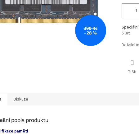
Speciáln
390 Kč
–28 %
5 let!
Detailní 
TISK
s
Diskuze
ailní popis produktu
ifikace paměti