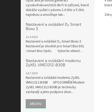
V mn
Optic Box je novou generací
které
vysokofrekvenčních Wi-Fi 6 zařízení, které
dokáže vysílat v pásmu 2.4 GHz a 5 GHz
Zdro
najednou a umožňuje tak...
Nastavení a ovládání O₂ Smart
Boxu 3
13.9.2025
Nastavení a ovládání O₂ Smart Boxu 3
Nastavení je shodné pro Smart Box DSL
i Smart Box Optic. Vyberte oblast ...
Nastavení a ovládání modemu
ZyXEL VMG1312-B30B
14.7.2025
Nastavení a ovládání modemu ZyXEL
VMG1312-B30B UPOZORNĚNÍ Modem
ZyXEL VMG1312-B30B je technicky
zastaralý a jeho podpora skon...
ARCHIV