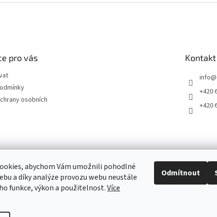
e pro vás
Kontakt
vat
info
@
podmínky
+420 
chrany osobních
+420 
ookies, abychom Vám umožnili pohodlné
Odmítnout
ebu a díky analýze provozu webu neustále
2011 - 2026 © www.CardLand.cz
eho funkce, výkon a použitelnost.
Více