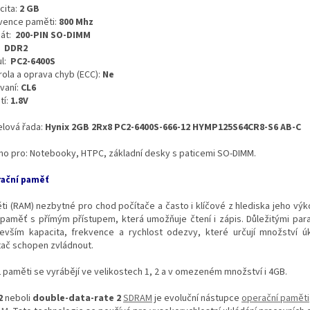
cita:
2 GB
vence paměti:
800 Mhz
át:
200-PIN SO-DIMM
:
DDR2
l:
PC2-6400S
rola a oprava chyb (ECC):
Ne
vaní:
CL6
tí:
1.8V
lová řada:
Hynix 2GB 2Rx8 PC2-6400S-666-12 HYMP125S64CR8-S6 AB-C
no pro: Notebooky, HTPC, základní desky s paticemi SO-DIMM.
ační paměť
ti (RAM) nezbytné pro chod počítače a často i klíčové z hlediska jeho výko
 paměť s přímým přístupem, která umožňuje čtení i zápis. Důležitými par
evším kapacita, frekvence a rychlost odezvy, které určují množství úk
tač schopen zvládnout.
 paměti se vyrábějí ve velikostech 1, 2 a v omezeném množství i 4GB.
2
neboli
double-data-rate 2
SDRAM
je evoluční nástupce
operační paměti