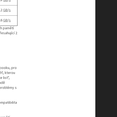
,8
GB
/
s
,2
GB
/
s
,6
GB
/
s
ch pamětí
esahující 2
ebooku, pro
ěť, kterou
 list",
padě
problémy s
mpatibilita