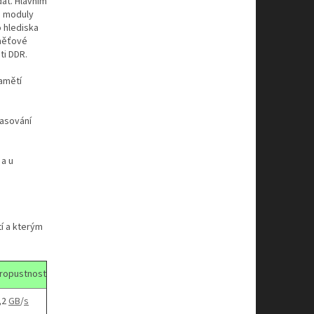
dat. Hlavním
é moduly
 hlediska
aměťové
ti DDR.
amětí
časování
 a u
tí a kterým
ropustnost
,2
GB
/
s