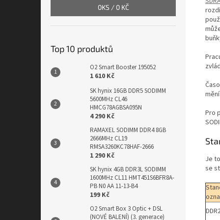
SDR
0
KS /
0 KČ
rozd
použ
může
buňk
Top 10 produktů
Pracu
zvlád
O2 Smart Booster 195052
1 610 Kč
Časo
SK hynix 16GB DDR5 SODIMM
mění
5600MHz CL46
HMCG78AGBSA095N
Pro 
4 290 Kč
SODI
RAMAXEL SODIMM DDR4 8GB
2666MHz CL19
Sta
RMSA3260KC78HAF-2666
1 290 Kč
Je t
se s
SK hynix 4GB DDR3L SODIMM
1600MHz CL11 HMT451S6BFR8A-
PB N0 AA 11-13-B4
Stan
199 Kč
ozna
O2 Smart Box 3 Optic + DSL
DDR2
(NOVÉ BALENÍ) (3. generace)