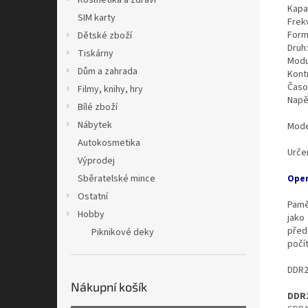
Kosmetika a zdraví
Kapa
SIM karty
Frek
Form
Dětské zboží
Druh
Tiskárny
Modu
Dům a zahrada
Kont
Časo
Filmy, knihy, hry
Napě
Bílé zboží
Nábytek
Mode
Autokosmetika
Urče
Výprodej
Sběratelské mince
Oper
Ostatní
Pamě
Hobby
jako
před
Piknikové deky
počí
DDR2
Nákupní košík
DDR