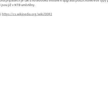
oha případech je tak u notebooků vhodné k upgradu použít konkrétní typy 
 jsou již v NTB umístěny.
j:
https://cs.wikipedia.org/wiki/DDR2