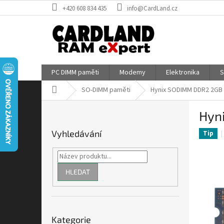
Přejít
+420 608 834 435
info@CardLand.cz
na
obsah
PC DIMM paměti
Modemy
Elektronika
S
Domů
SO-DIMM paměti
Hynix SODIMM DDR2 2GB
P
Hyn
o
s
Vyhledávání
Tip
t
r
a
n
HLEDAT
n
í
p
Přeskočit
a
Kategorie
kategorie