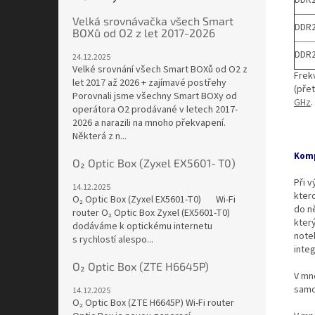
DDR2
Velká srovnávačka všech Smart
DDR2
BOXů od O2 z let 2017-2026
DDR2
24.12.2025
Velké srovnání všech Smart BOXů od O2 z
Frek
let 2017 až 2026 + zajímavé postřehy
(přet
Porovnali jsme všechny Smart BOXy od
GHz
.
operátora O2 prodávané v letech 2017-
2026 a narazili na mnoho překvapení.
Některá z n...
Komp
O₂ Optic Box (Zyxel EX5601‑T0)
Při 
14.12.2025
kter
O₂ Optic Box (Zyxel EX5601‑T0) Wi-Fi
do ně
router O₂ Optic Box Zyxel (EX5601-T0)
kter
dodáváme k optickému internetu
note
s rychlostí alespo...
integ
O₂ Optic Box (ZTE H6645P)
V mn
samo
14.12.2025
O₂ Optic Box (ZTE H6645P) Wi-Fi router