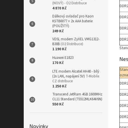
(NOVÝ) - O2 Distribuce
DDR2
4 870 Kč
Dálkový ovladač pro Kaon
DDR2
KSTB6077 + 2x AAA baterie
(POUŽITÝ)
DDR2
249 Kč
DDR2
VDSL modem ZyXEL VMG1312-
B30B
(O2 Distribuce)
Stan
1 190 Kč
Huawei E1823
Nes
170 Kč
Stan
LTE modem Alcatel HH40 - bílý
ozna
(2x LAN, napájení 5V)
T-Mobile
CZ distribuce
DDR2
1 250 Kč
DDR2
Transcend JetRam 4GB 1600MHz
CL11 Standard (TS512MLK64V6N)
550 Kč
DDR2
DDR2
Novinky