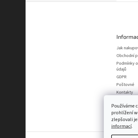
Z
á
p
a
t
Informac
í
Jak nakupo
Obchodní 
Podmínky o
údajů
GDPR
Poštovné
Kontakty
Používáme c
prohlížení w
zlepšovali j
informací
.