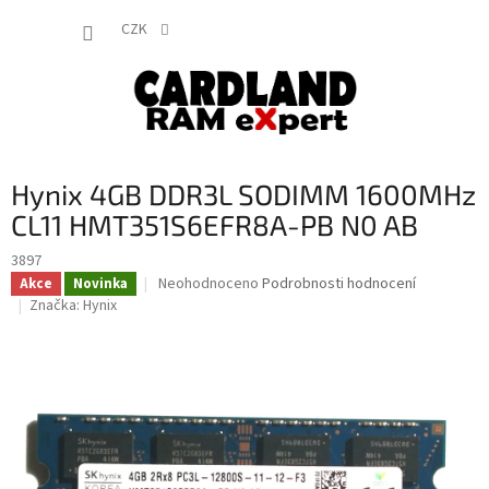
Přejít
NÁKUP
na
CZK
obsah
KOŠÍK
Hynix 4GB DDR3L SODIMM 1600MHz
CL11 HMT351S6EFR8A-PB N0 AB
3897
Průměrné
Neohodnoceno
Podrobnosti hodnocení
Akce
Novinka
hodnocení
Značka:
Hynix
produktu
je
0,0
z
5
hvězdiček.