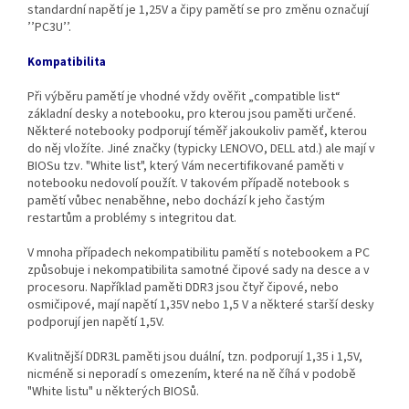
standardní napětí je 1,25V a čipy pamětí se pro změnu označují
’’PC3U’’.
Kompatibilita
Při výběru pamětí je vhodné vždy ověřit „compatible list“
základní desky a notebooku, pro kterou jsou paměti určené.
Některé notebooky podporují téměř jakoukoliv paměť, kterou
do něj vložíte. Jiné značky (typicky LENOVO, DELL atd.) ale mají v
BIOSu tzv. "White list", který Vám necertifikované paměti v
notebooku nedovolí použít. V takovém případě notebook s
pamětí vůbec nenaběhne, nebo dochází k jeho častým
restartům a problémy s integritou dat.
V mnoha případech nekompatibilitu pamětí s notebookem a PC
způsobuje i nekompatibilita samotné čipové sady na desce a v
procesoru. Například paměti DDR3 jsou čtyř čipové, nebo
osmičipové, mají napětí 1,35V nebo 1,5 V a některé starší desky
podporují jen napětí 1,5V.
Kvalitnější DDR3L paměti jsou duální, tzn. podporují 1,35 i 1,5V,
nicméně si neporadí s omezením, které na ně číhá v podobě
"White listu" u některých BIOSů.