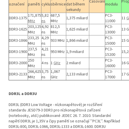
Časování
Pro
označení
paměti
cyklu
sběrnice
dat během
modulu
sekundy
171,875
5,82
687,5
PC3-
DDR3-1375
1,375 miliard
11
G
MHz
ns
MHz
11000
203,125
4,92
812,5
PC3-
DDR3-1625
1,625 miliard
13 
MHz
ns
MHz
13000
233,25
4,29
PC3-
DDR3-1866
933 MHz
1,866 miliard
15 
MHz
ns
15000
237,5
4,21
PC3-
DDR3-1900
950 MHz
1,9 miliard
15,2
MHz
ns
15200
250
PC3-
DDR3-2000
4 ns
1
GHz
2 miliard
16 
MHz
16000
266,625
3,75
1,067
PC3-
DDR3-2133
2,133 miliard
17 
MHz
ns
GHz
17000
DDR3L a DDR3U
DDR3L (DDR3 Low Voltage - nízkonapětové) je rozšíření
standardu JESD79-3 DDR3 pro nízkonapětová zařízení
(notebooky, atd.) publikované JEDEC 26. 7. 2010. Standardní
napětí DDR3L je 1,35V a čipy pamětí se označují ’’PC3L’’. Například
DDR3L‐800, DDR3L‐1066, DDR3L‐1333 a DDR3L‐1600. DDR3U