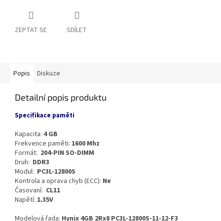
ZEPTAT SE
SDÍLET
Popis
Diskuze
Detailní popis produktu
Specifikace paměti
Kapacita:
4 GB
Frekvence paměti:
1600 Mhz
Formát:
204-PIN SO-DIMM
Druh:
DDR3
Modul:
PC3L-12800S
Kontrola a oprava chyb (ECC):
Ne
Časovaní:
CL11
Napětí:
1.35V
Modelová řada:
Hynix 4GB 2Rx8 PC3L-12800S-11-12-F3