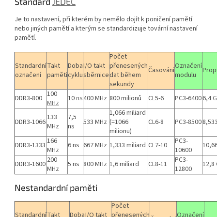
Standard
JEDEC
Je to nastavení, při kterém by nemělo dojít k poničení pamětí
nebo jiných pamětí a kterým se standardizuje tovární nastavení
pamětí.
Počet
Standardní
Takt
Doba
I/O takt
přenesených
Označení
Časování
Prop
označení
paměti
cyklu
sběrnice
dat během
modulu
sekundy
100
DDR3-800
10
ns
400 MHz
800 milionů
CL5-6
PC3-6400
6,4
G
MHz
1,066 miliard
133
7,5
DDR3-1066
533 MHz
(=1066
CL6-8
PC3-8500
8,53
MHz
ns
milionu)
166
PC3-
DDR3-1333
6 ns
667 MHz
1,333 miliard
CL7-10
10,6
MHz
10600
200
PC3-
DDR3-1600
5 ns
800 MHz
1,6 miliard
CL8-11
12,8
MHz
12800
Nestandardní paměti
Počet
Standardní
Takt
Doba
I/O takt
přenesených
Označení