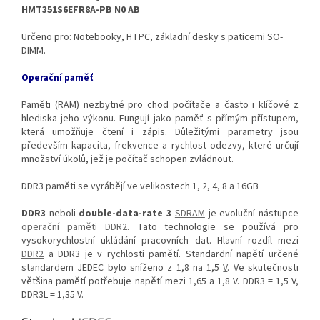
HMT351S6EFR8A-PB N0 AB
Určeno pro: Notebooky, HTPC, základní desky s paticemi SO-
DIMM.
Operační paměť
Paměti (RAM) nezbytné pro chod počítače a často i klíčové z
hlediska jeho výkonu. Fungují jako paměť s přímým přístupem,
která umožňuje čtení i zápis. Důležitými parametry jsou
především kapacita, frekvence a rychlost odezvy, které určují
množství úkolů, jež je počítač schopen zvládnout.
DDR3 paměti se vyrábějí ve velikostech 1, 2, 4, 8 a 16GB
DDR3
neboli
double-data-rate 3
SDRAM
je evoluční nástupce
operační paměti
DDR2
. Tato technologie se používá pro
vysokorychlostní ukládání pracovních dat. Hlavní rozdíl mezi
DDR2
a DDR3 je v rychlosti pamětí. Standardní napětí určené
standardem JEDEC bylo sníženo z 1,8 na 1,5
V
. Ve skutečnosti
většina pamětí potřebuje napětí mezi 1,65 a 1,8 V. DDR3 = 1,5 V,
DDR3L = 1,35 V.