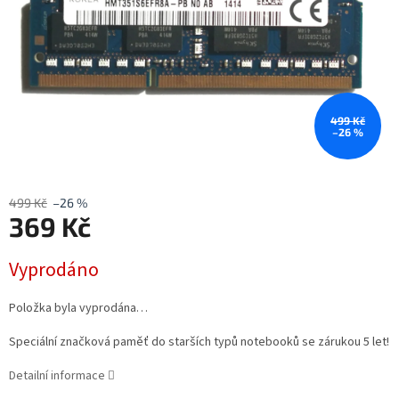
499 Kč
–26 %
499 Kč
–26 %
369 Kč
Měrná
Vyprodáno
cena:
Položka byla vyprodána…
Speciální značková paměť do starších typů notebooků se zárukou 5 let!
Detailní informace