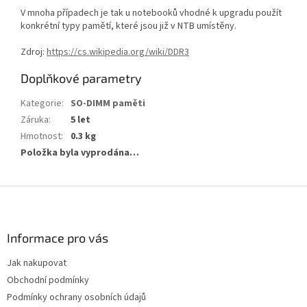
V mnoha případech je tak u notebooků vhodné k upgradu použít
konkrétní typy pamětí, které jsou již v NTB umístěny.
Zdroj:
https://cs.wikipedia.org/wiki/DDR3
Doplňkové parametry
Kategorie
:
SO-DIMM paměti
Záruka
:
5 let
Hmotnost
:
0.3 kg
Položka byla vyprodána…
Z
á
p
a
Informace pro vás
t
Jak nakupovat
í
Obchodní podmínky
Podmínky ochrany osobních údajů