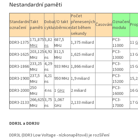
Nestandardní paměti
Počet
Standardní
Takt
Doba
I/O takt
přenesených
Označení
Časování
Pro
označení
paměti
cyklu
sběrnice
dat během
modulu
sekundy
171,875
5,82
687,5
PC3-
DDR3-1375
1,375 miliard
11
G
MHz
ns
MHz
11000
203,125
4,92
812,5
PC3-
DDR3-1625
1,625 miliard
13 
MHz
ns
MHz
13000
233,25
4,29
PC3-
DDR3-1866
933 MHz
1,866 miliard
15 
MHz
ns
15000
237,5
4,21
PC3-
DDR3-1900
950 MHz
1,9 miliard
15,2
MHz
ns
15200
250
PC3-
DDR3-2000
4 ns
1
GHz
2 miliard
16 
MHz
16000
266,625
3,75
1,067
PC3-
DDR3-2133
2,133 miliard
17 
MHz
ns
GHz
17000
DDR3L a DDR3U
DDR3L (DDR3 Low Voltage - nízkonapětové) je rozšíření