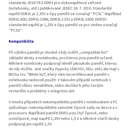
standardu JESD79-3 DDR3 pro nízkonapětová zařízení
(notebooky, atd.) publikované JEDEC 26. 7. 2010. Standardní
napětí DDR3L je 1,35V a čipy pamětí se označují ’’PC3L’’. Například
DDR3L‐800, DDR3L‐1066, DDR3L‐1333 a DDR3L‐1600. DDR3U
standardní napětí je 1,25V a čipy pamětí se pro změnu označují
’’PC3U’’.
Kompatibilita
Při výběru pamětí je vhodné vždy ověřit „compatible list“
základní desky a notebooku, pro kterou jsou paměti určené.
Některé notebooky podporují téměř jakoukoliv paměť, kterou
do něj vložíte. Jiné značky (typicky LENOVO, DELL atd.) ale mají v
BIOSu tzv. "White list", který Vám necertifikované paměti v
notebooku nedovolí použít. V takovém případě notebook s
pamětí vůbec nenaběhne, nebo dochází k jeho častým
restartům a problémy s integritou dat.
V mnoha případech nekompatibilitu pamětí s notebookem a PC
způsobuje i nekompatibilita samotné čipové sady na desce a v
procesoru. Například paměti DDR3 jsou čtyř čipové, nebo
osmičipové, mají napětí 1,35V nebo 1,5 V a některé starší desky
podporují jen napětí 1,5V.