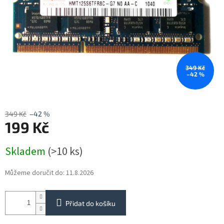
349 Kč
–42 %
349 Kč
–42 %
199 Kč
Měrná
Skladem
(>10 ks)
cena:
Můžeme doručit do:
11.8.2026
Přidat do košíku