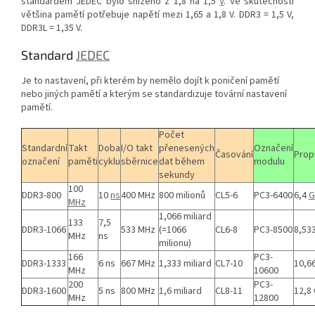
standardem JEDEC bylo sníženo z 1,8 na 1,5
V
. Ve skutečnosti
většina pamětí potřebuje napětí mezi 1,65 a 1,8 V. DDR3 = 1,5 V,
DDR3L = 1,35 V.
Standard
JEDEC
Je to nastavení, při kterém by nemělo dojít k poničení pamětí
nebo jiných pamětí a kterým se standardizuje tovární nastavení
pamětí.
Počet
Standardní
Takt
Doba
I/O takt
přenesených
Označení
Časování
Prop
označení
paměti
cyklu
sběrnice
dat během
modulu
sekundy
100
DDR3-800
10
ns
400 MHz
800 milionů
CL5-6
PC3-6400
6,4
G
MHz
1,066 miliard
133
7,5
DDR3-1066
533 MHz
(=1066
CL6-8
PC3-8500
8,53
MHz
ns
milionu)
166
PC3-
DDR3-1333
6 ns
667 MHz
1,333 miliard
CL7-10
10,6
MHz
10600
200
PC3-
DDR3-1600
5 ns
800 MHz
1,6 miliard
CL8-11
12,8
MHz
12800