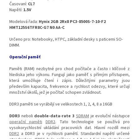
Časovaní:
CL7
Napětí:
1.5V
Modelová řada:
Hynix 2GB 2Rx8 PC3-8500S-7-10-F2
HMT125S6TFR8C-G7 N0 AA-C
Určeno pro: Notebooky, HTPC, základní desky s paticemi SO-
DIMM.
Operační paměť
Paměti (RAM) nezbytné pro chod počítače a často i klíčové z
hlediska jeho výkonu. Fungují jako paměť s přímým přístupem,
která umožňuje čtení i zápis. Důležitými parametry jsou
především kapacita, frekvence a rychlost odezvy, které určují
množství úkolů, jež je počítač schopen zvládnout.
DDR3 paměti se vyrábějí ve velikostech 1, 2, 4, 8 a 16GB
DDR3
neboli
double-data-rate 3
SDRAM
je evoluční nástupce
operační paměti
DDR2
. Tato technologie se používá pro
vysokorychlostní ukládání pracovních dat. Hlavní rozdíl mezi
DDR2
a DDR3 je v rychlosti pamětí. Standardní napětí určené