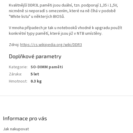
Kvalitnější DDR3L paměti jsou duální, tzn. podporují 1,35 i 1,5V,
nicméně si neporadí s omezením, které na ně číhá v podobě
"White listu" u některých BIOSů.
V mnoha případech je tak u notebooků vhodné k upgradu použít
konkrétní typy pamětí, které jsou již v NTB umístěny.
Zdroj:
https://cs.wikipedia.org/wiki/DDR3
Doplňkové parametry
Kategorie
:
SO-DIMM paměti
Záruka
:
5 let
Hmotnost
:
0.3 kg
Z
á
p
a
Informace pro vás
t
Jak nakupovat
í