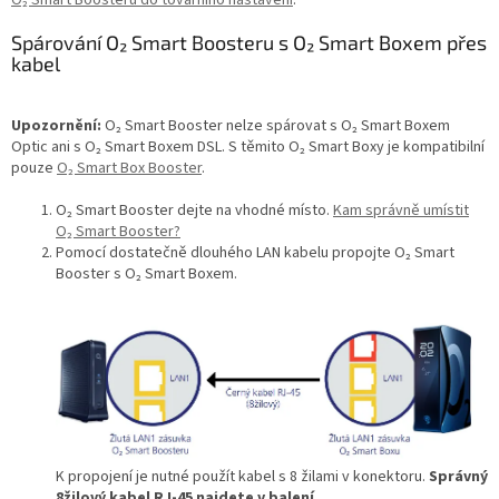
O₂ Smart Boosteru do továrního nastavení
.
Spárování O₂ Smart Boosteru s O₂ Smart Boxem přes
kabel
Upozornění:
O₂ Smart Booster nelze spárovat s O₂ Smart Boxem
Optic ani s O₂ Smart Boxem DSL. S těmito O₂ Smart Boxy je kompatibilní
pouze
O₂ Smart Box Booster
.
O₂ Smart Booster dejte na vhodné místo.
Kam správně umístit
O₂ Smart Booster?
Pomocí dostatečně dlouhého LAN kabelu propojte O₂ Smart
Booster s O₂ Smart Boxem.
K propojení je nutné použít kabel s 8 žilami v konektoru.
Správný
8žilový kabel RJ-45 najdete v balení
.