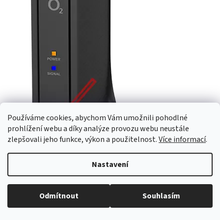
Používáme cookies, abychom Vám umožnili pohodlné
prohlížení webu a díky analýze provozu webu neustále
zlepšovali jeho funkce, výkon a použitelnost.
Více informací
.
Nastavení
Počkejte, dokud nezačnou
obě kontrolky Power a Signal
trvale svítit modře
. Na displeji O₂ Smart Boxu se taky znova
zobrazí aktuální čas a počasí. Celý postup opakujte, dokud se
Odmítnout
Souhlasím
obě kontrolky modře trvale nerozsvítí.