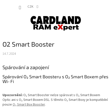
Přejít
NÁKUP
na
CZK
obsah
KOŠÍK
O2 Smart Booster
14.7.2024
Spárování a zapojení
Spárování O₂ Smart Boosteru s O₂ Smart Boxem přes
Wi‑Fi
Upozornění:
O₂ Smart Booster nelze spárovat s O₂ Smart Boxem
Optic ani s O₂ Smart Boxem DSL. S těmito O₂ Smart Boxy je kompatibilní
pouze
O₂ Smart Box Booster
.