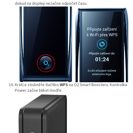
dokud na displeji nezačne odpočet času.
Krátce stiskněte tlačítko
WPS
na O2 Smart Boosteru. Kontrolka
Power začne blikat modře.