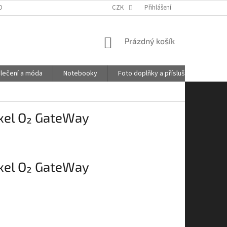
OBNÍCH ÚDAJŮ
GDPR
POŠTOVNÉ
CZK
Přihlášení
KONTAKTY
NÁKUPNÍ
Prázdný košík
KOŠÍK
lečení a móda
Notebooky
Foto doplňky a příslušenství
xel O₂ GateWay
xel O₂ GateWay