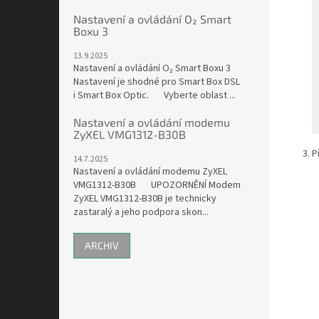
Nastavení a ovládání O₂ Smart
Boxu 3
13.9.2025
Nastavení a ovládání O₂ Smart Boxu 3
Nastavení je shodné pro Smart Box DSL
i Smart Box Optic. Vyberte oblast ...
Nastavení a ovládání modemu
ZyXEL VMG1312-B30B
P
14.7.2025
Nastavení a ovládání modemu ZyXEL
VMG1312-B30B UPOZORNĚNÍ Modem
ZyXEL VMG1312-B30B je technicky
zastaralý a jeho podpora skon...
ARCHIV