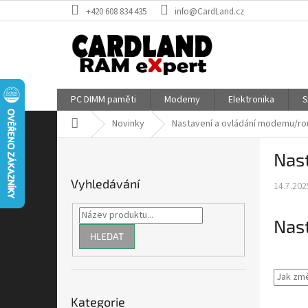
Přejít
+420 608 834 435
info@CardLand.cz
na
obsah
PC DIMM paměti
Modemy
Elektronika
S
Domů
Novinky
Nastavení a ovládání modemu/ro
P
Nas
o
s
Vyhledávání
14.7.202
t
r
a
Nas
n
HLEDAT
n
í
p
Přeskočit
a
Kategorie
kategorie