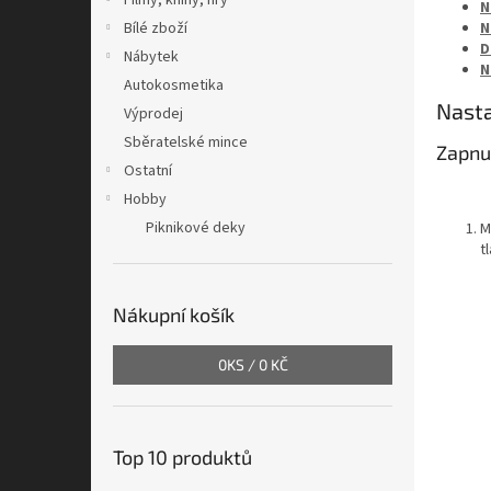
Filmy, knihy, hry
N
N
Bílé zboží
D
Nábytek
N
Autokosmetika
Nasta
Výprodej
Sběratelské mince
Zapnut
Ostatní
Hobby
Piknikové deky
M
t
Nákupní košík
0
KS /
0 KČ
Top 10 produktů