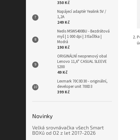
350 Kč
Napájecí adaptér Yealink 5V /
1,2A
249 Kč
Nedis MSWS400BU - Bezdrátová
myš | 1 000 dpi | 3 tlačítka |
P
Modrá
ú
190 Kč
ORIGINÁLNÍ neoprenový obal
Lenovo 11,6" CASUAL SLEEVE
S200
49 Kč
Lexmark 70C0D30 - originální,
developer unit 700D3
399 Kč
Novinky
Velká srovnávačka všech Smart
BOXů od O2 z let 2017-2026