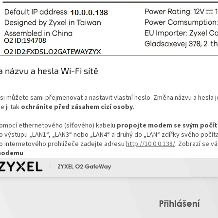
 názvu a hesla Wi-Fi sítě
ť si můžete sami přejmenovat a nastavit vlastní heslo. Změna názvu a hesla 
e ji tak
ochráníte před zásahem cizí osoby
.
omocí ethernetového (síťového) kabelu
propojte modem se svým počí
o výstupu „LAN1“, „LAN3“ nebo „LAN4“ a druhý do „LAN“ zdířky svého počít
o internetového prohlížeče zadejte adresu
http://10.0.0.138/
. Zobrazí se 
odemu
.