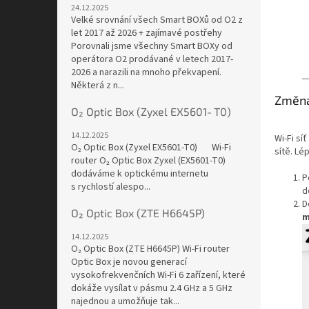
24.12.2025
Velké srovnání všech Smart BOXů od O2 z
let 2017 až 2026 + zajímavé postřehy
Porovnali jsme všechny Smart BOXy od
operátora O2 prodávané v letech 2017-
2026 a narazili na mnoho překvapení.
Některá z n...
Změna
O₂ Optic Box (Zyxel EX5601‑T0)
14.12.2025
Wi‑Fi sí
O₂ Optic Box (Zyxel EX5601‑T0) Wi-Fi
sítě. Lép
router O₂ Optic Box Zyxel (EX5601-T0)
dodáváme k optickému internetu
P
s rychlostí alespo...
d
D
O₂ Optic Box (ZTE H6645P)
m
14.12.2025
O₂ Optic Box (ZTE H6645P) Wi-Fi router
Optic Box je novou generací
vysokofrekvenčních Wi-Fi 6 zařízení, které
dokáže vysílat v pásmu 2.4 GHz a 5 GHz
najednou a umožňuje tak...