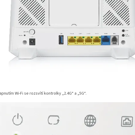
apnutím Wi-Fi se rozsvítí kontrolky „2.4G“ a „5G“.