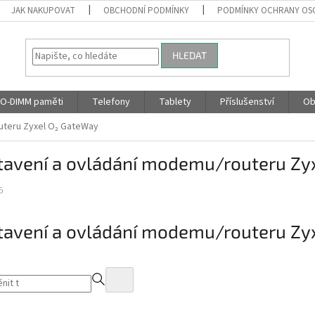
JAK NAKUPOVAT
OBCHODNÍ PODMÍNKY
PODMÍNKY OCHRANY OS
HLEDAT
O-DIMM paměti
Telefony
Tablety
Příslušenství
Ob
uteru Zyxel O₂ GateWay
tavení a ovládání modemu/routeru Zy
5
tavení a ovládání modemu/routeru Zy