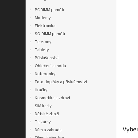
n
e
PC DIMM paměti
l
Modemy
Elektronika
SO-DIMM paměti
Telefony
Tablety
Příslušenství
Oblečení a móda
Notebooky
Foto doplňky a příslušenství
Hračky
Kosmetika a zdraví
SIM karty
Dětské zboží
Tiskárny
Vyber
Dům a zahrada