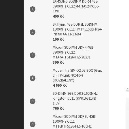
SAMSUNG SODIMM DDR4 4GB
3200MHz CL22 M471A5244CB0-
CWE
499 Kč
SK hynix 4GB DDR3L SODIMM
1600MHz CL11 HMT451S6BFR8A-
PB N0 AA 11-13-B4
199 Kč
Micron SODIMM DDR4 4GB
3200MHz CL22
MTA4ATF51264HZ-3G2J1
399 Kč
Modem na SIM O2 5G BOX (Gen.
2) (TP-Link NX510v)
(ROZBALENÝ)
4 690 Kč
Z
SO-DIMM 8GB DDR3-1600MHz
Kingston CL11 (KVR16S11/8)
1,5V
760 Kč
Micron SODIMM DDR3L 4GB
1600MHz CL11
MT16KTF51264HZ-1G6M1