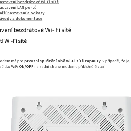
astavení bezdrátové Wi‑Fi sítě
astavení LAN portů
alší nastavení a odkazy
ávody a dokumentace
vení bezdrátové Wi‑Fi sítě
í Wi-Fi sítě
odem má pro
prvotní spuštění obě Wi-Fi sítě zapnuty
. V případě, že j
lačítko WiFi
ON/OFF
na zadní straně modemu přibližně 6 vteřin.