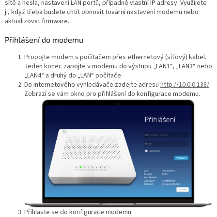
sítě a hesla, nastavení LAN portů, případně vlastní IP adresy. Využijete
ji, když třeba budete chtít obnovit tovární nastavení modemu nebo
aktualizovat firmware.
Přihlášení do modemu
Propojte modem s počítačem přes ethernetový (síťový) kabel.
Jeden konec zapojte v modemu do výstupu „LAN1“, „LAN3“ nebo
„LAN4“ a druhý do „LAN“ počítače.
Do internetového vyhledávače zadejte adresu
http://10.0.0.138/
.
Zobrazí se vám okno pro přihlášení do konfigurace modemu.
Přihlaste se do konfigurace modemu: