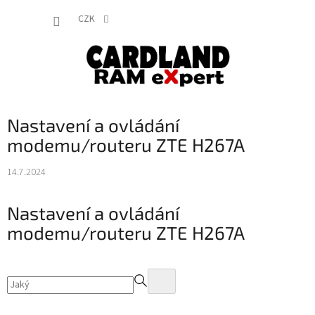
Přejít
NÁKUP
na
CZK
obsah
KOŠÍK
Nastavení a ovládání
modemu/routeru ZTE H267A
14.7.2024
Nastavení a ovládání
modemu/routeru ZTE H267A