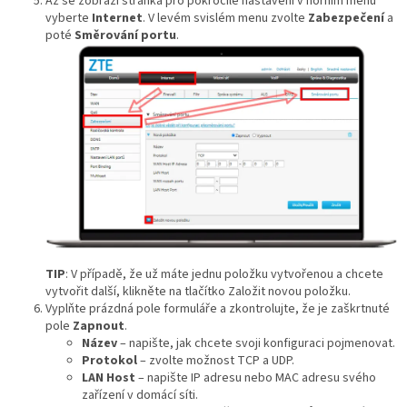
Až se zobrazí stránka pro pokročilé nastavení v horním menu
vyberte
Internet
. V levém svislém menu zvolte
Zabezpečení
a
poté
Směrování portu
.
TIP
: V případě, že už máte jednu položku vytvořenou a chcete
vytvořit další, klikněte na tlačítko Založit novou položku.
Vyplňte prázdná pole formuláře a zkontrolujte, že je zaškrtnuté
pole
Zapnout
.
Název
– napište, jak chcete svoji konfiguraci pojmenovat.
Protokol
– zvolte možnost TCP a UDP.
LAN Host
– napište IP adresu nebo MAC adresu svého
zařízení v domácí síti.