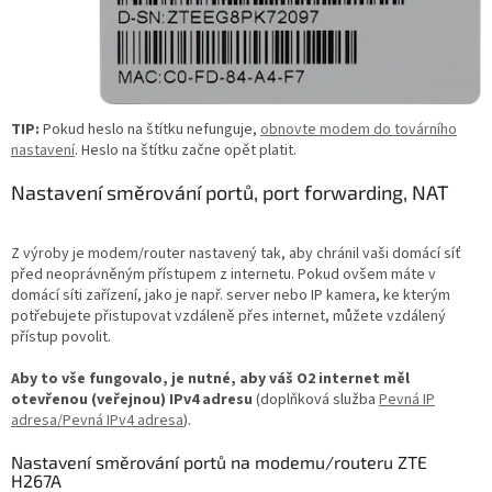
TIP:
Pokud heslo na štítku nefunguje,
obnovte modem do továrního
nastavení
. Heslo na štítku začne opět platit.
Nastavení směrování portů, port forwarding, NAT
Z výroby je modem/router nastavený tak, aby chránil vaši domácí síť
před neoprávněným přístupem z internetu. Pokud ovšem máte v
domácí síti zařízení, jako je např. server nebo IP kamera, ke kterým
potřebujete přistupovat vzdáleně přes internet, můžete vzdálený
přístup povolit.
Aby to vše fungovalo, je nutné, aby váš O2 internet měl
otevřenou (veřejnou) IPv4 adresu
(doplňková služba
Pevná IP
adresa/Pevná IPv4 adresa
).
Nastavení směrování portů na modemu/routeru ZTE
H267A