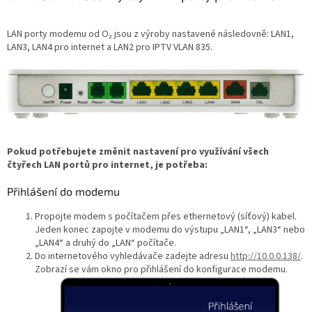
LAN porty modemu od O₂ jsou z výroby nastavené následovně: LAN1,
LAN3, LAN4 pro internet a LAN2 pro IPTV VLAN 835.
Pokud potřebujete změnit nastavení pro využívání všech
čtyřech LAN portů pro internet, je potřeba:
Přihlášení do modemu
Propojte modem s počítačem přes ethernetový (síťový) kabel.
Jeden konec zapojte v modemu do výstupu „LAN1“, „LAN3“ nebo
„LAN4“ a druhý do „LAN“ počítače.
Do internetového vyhledávače zadejte adresu
http://10.0.0.138/
.
Zobrazí se vám okno pro přihlášení do konfigurace modemu.