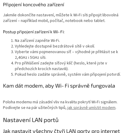
Připojení koncového zařízení
Jakmile dokončíte nastavení, můžete k Wi‑Fi síti připojit libovolná
zařízení – například mobil, počítač, notebook nebo tablet.
Postup připojení zařízení k Wi‑Fi:
Na zařízení zapněte Wi‑Fi.
Vyhledejte dostupné bezdrátové sítě v okolí.
Vyberte vámi pojmenovanou síť – výhodné je přihlásit se k
2,4GHz i 5GHz síti.
Pro přihlášení zadejte síťový klíč (heslo, které jste v
předchozích krocích nastavili).
Pokud heslo zadáte správně, systém vám připojení potvrdí.
Kam dát modem, aby Wi‑Fi správně fungovala
Poloha modemu má zásadní vliv na kvalitu pokrytí Wi‑Fi signálem.
Podívejte se na pár užitečných tipů,
jak správně umístit modem
.
Nastavení LAN portů
Jak nastavit všechny čtyři LAN porty pro internet