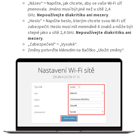
„Název“ = Napište, jak chcete, aby se vaše Wi‑Fi síť
jmenovala. Jméno musí být jiné než u sítě 2,4
GHz.
Nepoužívejte diakritiku ani mezery
.
„Heslo“ = Napište heslo, kterým chcete svou Wi‑Fi síť
zabezpečit. Heslo musí mít minimálně 8 znaků a může být
stejné jako u sítě 2,4 GHz.
Nepoužívejte diakritiku ani
mezery
.
„Zabezpečení“ = „Vysoké“.
Změny potvrďte kliknutím na tlačítko „Uložit změny“.