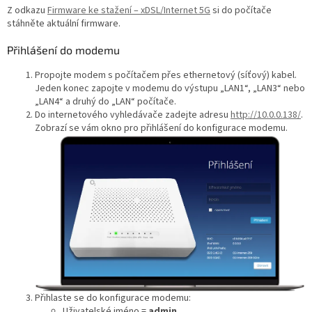
Z odkazu
Firmware ke stažení – xDSL/Internet 5G
si do počítače
stáhněte aktuální firmware.
Přihlášení do modemu
Propojte modem s počítačem přes ethernetový (síťový) kabel.
Jeden konec zapojte v modemu do výstupu „LAN1“, „LAN3“ nebo
„LAN4“ a druhý do „LAN“ počítače.
Do internetového vyhledávače zadejte adresu
http://10.0.0.138/
.
Zobrazí se vám okno pro přihlášení do konfigurace modemu.
Přihlaste se do konfigurace modemu:
Uživatelské jméno =
admin