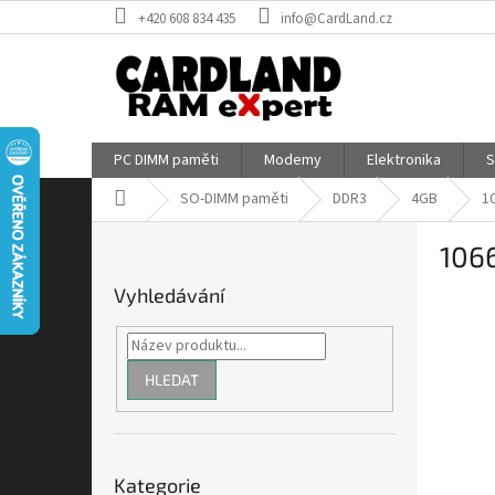
Přejít
+420 608 834 435
info@CardLand.cz
na
obsah
PC DIMM paměti
Modemy
Elektronika
S
Domů
SO-DIMM paměti
DDR3
4GB
1
P
106
o
s
Vyhledávání
t
r
a
n
HLEDAT
n
í
p
Přeskočit
a
Kategorie
kategorie