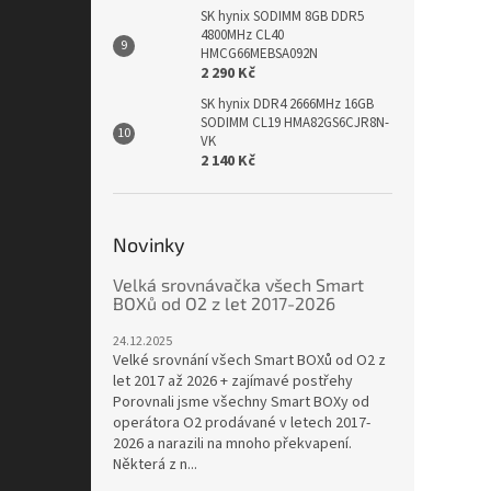
SK hynix SODIMM 8GB DDR5
4800MHz CL40
HMCG66MEBSA092N
2 290 Kč
SK hynix DDR4 2666MHz 16GB
SODIMM CL19 HMA82GS6CJR8N-
VK
2 140 Kč
Novinky
Velká srovnávačka všech Smart
BOXů od O2 z let 2017-2026
24.12.2025
Velké srovnání všech Smart BOXů od O2 z
let 2017 až 2026 + zajímavé postřehy
Porovnali jsme všechny Smart BOXy od
operátora O2 prodávané v letech 2017-
2026 a narazili na mnoho překvapení.
Některá z n...