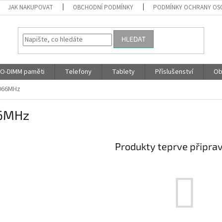
JAK NAKUPOVAT
OBCHODNÍ PODMÍNKY
PODMÍNKY OCHRANY OS
HLEDAT
O-DIMM paměti
Telefony
Tablety
Příslušenství
Ob
066MHz
6MHz
Produkty teprve připra