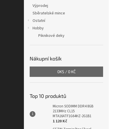
Výprodej
Sběratelské mince
Ostatní
Hobby
Piknikové deky
Nákupní košík
0
KS /
0 KČ
Top 10 produktů
Micron SODIMM DDR4 8GB
2133MHz CL15
MTA16ATF1G64HZ-2G1B1
1 120 Kč