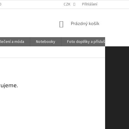
OBNÍCH ÚDAJŮ
GDPR
POŠTOVNÉ
CZK
Přihlášení
KONTAKTY
NÁKUPNÍ
Prázdný košík
KOŠÍK
lečení a móda
Notebooky
Foto doplňky a příslušenství
vujeme.