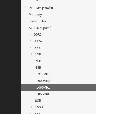
n
e
PC DIMM paměti
l
Modemy
Elektronika
SO-DIMM paměti
DDR5
DDR4
DDR3
1GB
2GB
4GB
1333MHz
1600MHz
1066MHz
1866Mhz
8GB
16GB