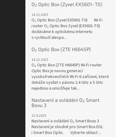
O₂ Optic Box (Zyxel EX5601‑T0)
14.12.2025
O₂ Optic Box (Zyxel EX5601‑T0) Wi-Fi
router O₂ Optic Box Zyxel (EX5601-T0)
dodáváme k optickému internetu
s rychlostí alespo...
O₂ Optic Box (ZTE H6645P)
14.12.2025
O₂ Optic Box (ZTE H6645P) Wi-Fi router
Optic Box je novou generací
vysokofrekvenčních Wi-Fi 6 zařízení, které
dokáže vysílat v pásmu 2.4 GHz a 5 GHz
najednou a umožňuje tak...
Nastavení a ovládání O₂ Smart
Boxu 3
13.9.2025
Nastavení a ovládání O₂ Smart Boxu 3
Nastavení je shodné pro Smart Box DSL
i Smart Box Optic. Vyberte oblast ...