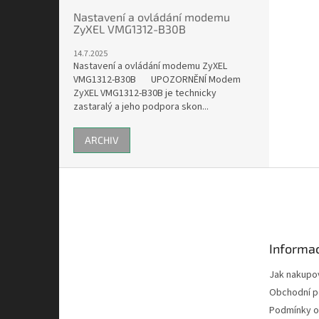
Nastavení a ovládání modemu
ZyXEL VMG1312-B30B
14.7.2025
Nastavení a ovládání modemu ZyXEL
VMG1312-B30B UPOZORNĚNÍ Modem
ZyXEL VMG1312-B30B je technicky
zastaralý a jeho podpora skon...
ARCHIV
Z
á
p
a
t
Informac
í
Jak nakupo
Obchodní 
Podmínky o