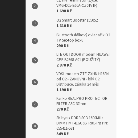
CETIN Terminátor (Zyxel
VMG4005-B60A-CZ01V1F)
1 690 Kč
O2 Smart Booster 195052
1 610 Kč
Bluetooth dálkový ovladač k O2
TV Set-top boxu
290 Kč
LTE OUTDOOR modem HUAWEI
CPE B2368-A01 (POUŽITÝ)
2 870 Kč
VDSL modem ZTE ZXHN H168N
od O2 - ZÁNOVNÍ
- bílý O2
Distribuce, záruka 24 měs.
1 190 Kč
Kenko REALPRO PROTECTOR
FILTER ASC 37mm
270 Kč
SK hynix DDR3 8GB 1600MHz
DIMM HMT41GU6BFR8C-PB PN:
655411-581
549 Kč