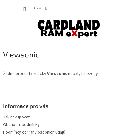
Přejít
NÁKUP
na
CZK
obsah
KOŠÍK
Viewsonic
Žádné produkty značky
Viewsonic
nebyly nalezeny...
Z
á
p
a
Informace pro vás
t
Jak nakupovat
í
Obchodní podmínky
Podmínky ochrany osobních údajů