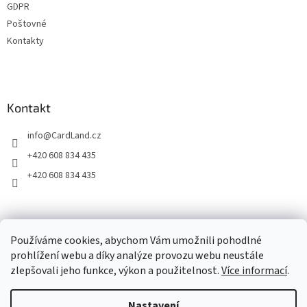
GDPR
Poštovné
Kontakty
Kontakt
info
@
CardLand.cz
+420 608 834 435
+420 608 834 435
2011 - 2026 © www.CardLand.cz
Používáme cookies, abychom Vám umožnili pohodlné
prohlížení webu a díky analýze provozu webu neustále
zlepšovali jeho funkce, výkon a použitelnost.
Více informací
.
Vytvořil Shoptet
Nastavení