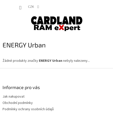
Přejít
NÁKUP
na
CZK
obsah
KOŠÍK
ENERGY Urban
Žádné produkty značky
ENERGY Urban
nebyly nalezeny...
Z
á
p
a
Informace pro vás
t
Jak nakupovat
í
Obchodní podmínky
Podmínky ochrany osobních údajů