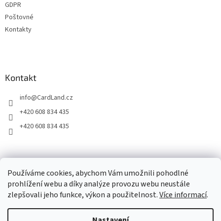
GDPR
Poštovné
Kontakty
Kontakt
info
@
CardLand.cz
+420 608 834 435
+420 608 834 435
2011 - 2026 © www.CardLand.cz
Používáme cookies, abychom Vám umožnili pohodlné
prohlížení webu a díky analýze provozu webu neustále
zlepšovali jeho funkce, výkon a použitelnost.
Více informací
.
Vytvořil Shoptet
Nastavení