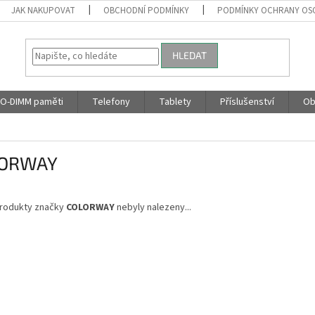
JAK NAKUPOVAT
OBCHODNÍ PODMÍNKY
PODMÍNKY OCHRANY OS
HLEDAT
O-DIMM paměti
Telefony
Tablety
Příslušenství
Ob
ORWAY
rodukty značky
COLORWAY
nebyly nalezeny...