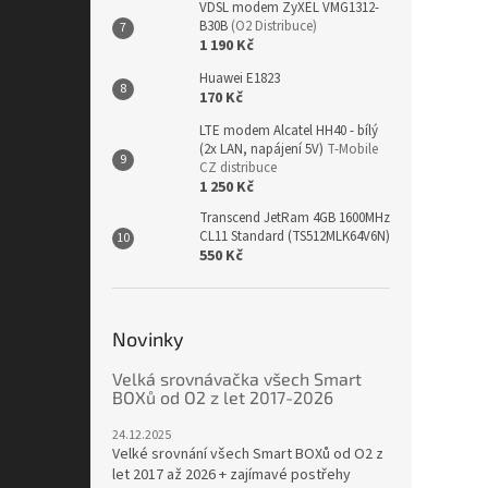
VDSL modem ZyXEL VMG1312-
B30B
(O2 Distribuce)
1 190 Kč
Huawei E1823
170 Kč
LTE modem Alcatel HH40 - bílý
(2x LAN, napájení 5V)
T-Mobile
CZ distribuce
1 250 Kč
Transcend JetRam 4GB 1600MHz
CL11 Standard (TS512MLK64V6N)
550 Kč
Novinky
Velká srovnávačka všech Smart
BOXů od O2 z let 2017-2026
24.12.2025
Velké srovnání všech Smart BOXů od O2 z
let 2017 až 2026 + zajímavé postřehy