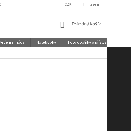
OBNÍCH ÚDAJŮ
GDPR
POŠTOVNÉ
CZK
Přihlášení
KONTAKTY
NÁKUPNÍ
Prázdný košík
KOŠÍK
lečení a móda
Notebooky
Foto doplňky a příslušenství