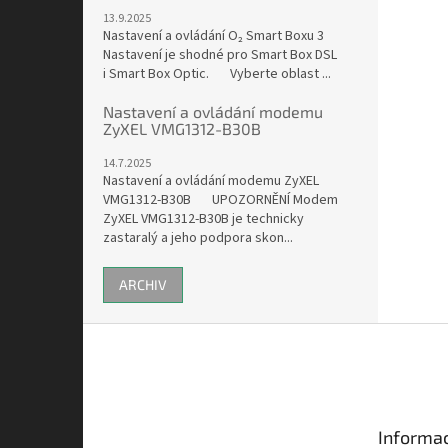
13.9.2025
Nastavení a ovládání O₂ Smart Boxu 3
Nastavení je shodné pro Smart Box DSL
i Smart Box Optic. Vyberte oblast ...
Nastavení a ovládání modemu
ZyXEL VMG1312-B30B
14.7.2025
Nastavení a ovládání modemu ZyXEL
VMG1312-B30B UPOZORNĚNÍ Modem
ZyXEL VMG1312-B30B je technicky
zastaralý a jeho podpora skon...
ARCHIV
Z
á
p
a
t
Informac
í