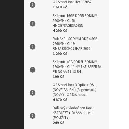
O2 Smart Booster 195052
1 610 Kč
SK hynix 16GB DDR5 SODIMM
5600MHz CL46
HMCG78AGBSA095N
4 290 Kč
RAMAXEL SODIMM DDR4 8GB
2666MHz CL19
RMSA3260KC78HAF-2666
1 290 Kč
SK hynix 4GB DDR3L SODIMM
1600MHz CL11 HMT451S6BFR8A-
PB N0 AA 11-13-B4
199 Kč
O2 Smart Box 3 Optic + DSL
(NOVÉ BALENÍ) (3. generace)
(NOVÝ) - O2 Distribuce
4 870 Kč
Dálkový ovladač pro Kaon
KSTB6077 + 2x AAA baterie
(POUŽITÝ)
249 Kč