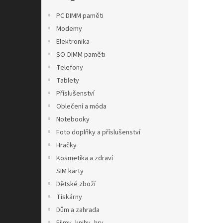
n
e
PC DIMM paměti
l
Modemy
Elektronika
SO-DIMM paměti
Telefony
Tablety
Příslušenství
Oblečení a móda
Notebooky
Foto doplňky a příslušenství
Hračky
Kosmetika a zdraví
SIM karty
Dětské zboží
Tiskárny
Dům a zahrada