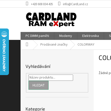
Přejít
+420 608 834 435
info@CardLand.cz
na
obsah
PC DIMM paměti
Modemy
Elektronika
S
Domů
Prodávané značky
COLORWAY
P
COL
o
s
Vyhledávání
t
Žádné p
r
a
n
HLEDAT
n
í
p
Přeskočit
a
Kategorie
kategorie