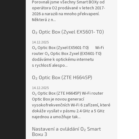
Porovnali jsme všechny Smart BOXy od
operátora O2 prodávané v letech 2017-
2026 a narazili na mnoho překvapení.
Některá z n...
O₂ Optic Box (Zyxel EX5601‑T0)
14.12.2025
O₂ Optic Box (Zyxel EX5601‑T0) Wi-Fi
router O₂ Optic Box Zyxel (EX5601-T0)
dodáváme k optickému internetu
s rychlostí alespo...
O₂ Optic Box (ZTE H6645P)
14.12.2025
O₂ Optic Box (ZTE H6645P) Wi-Fi router
Optic Box je novou generací
vysokofrekvenčních Wi-Fi 6 zařízení, které
dokáže vysílat v pásmu 2.4 GHz a 5 GHz
najednou a umožňuje tak...
Nastavení a ovládání O₂ Smart
Boxu 3