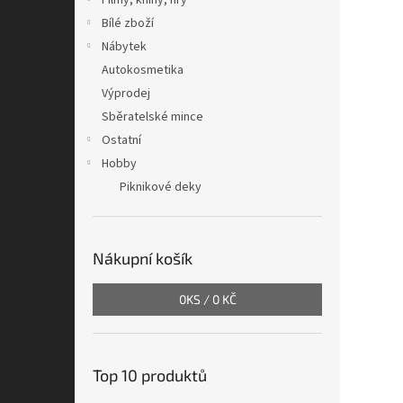
Filmy, knihy, hry
Bílé zboží
Nábytek
Autokosmetika
Výprodej
Sběratelské mince
Ostatní
Hobby
Piknikové deky
Nákupní košík
0
KS /
0 KČ
Top 10 produktů