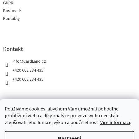
GDPR
Poštovné
Kontakty
Kontakt
info
@
CardLand.cz
+420 608 834 435
+420 608 834 435
2011 - 2026 © www.CardLand.cz
Používáme cookies, abychom Vám umožnili pohodlné
prohlížení webu a díky analýze provozu webu neustále
zlepšovali jeho funkce, výkon a použitelnost.
Více informací
.
Vytvořil Shoptet
Nastavení