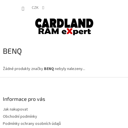
Přejít
NÁKUP
na
CZK
obsah
KOŠÍK
BENQ
Žádné produkty značky
BENQ
nebyly nalezeny...
Z
á
p
a
Informace pro vás
t
Jak nakupovat
í
Obchodní podmínky
Podmínky ochrany osobních údajů